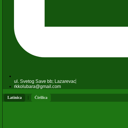
ul. Svetog Save bb; Lazarevac
rkkolubara@gmail.com
|
Latinica
Ćirilica