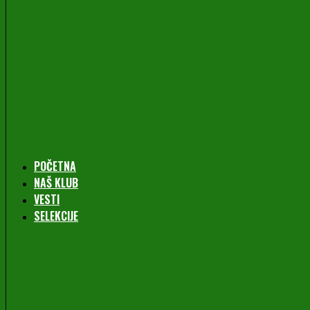
POČETNA
NAŠ KLUB
VESTI
SELEKCIJE