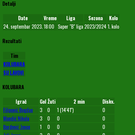
Detalji
Date
Vreme
Liga
Sezona
Kolo
24. septembar 2023.
18:00
Super "B" liga
2023/2024
1. kolo
Rezultati
Tim
KOLUBARA
SU LAVOVI
KOLUBARA
Igrač
Gol
Žuti
2 min
Diskv.
Filipović Bogdan
3
0
1 (14'41'')
0
Mandić Nikola
3
0
0
0
Đorđević Jovan
1
0
0
0