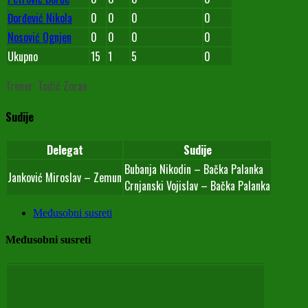
Đorđević Nikola
0
0
0
0
Nosović Ognjen
0
0
0
0
Ukupno
15
1
5
0
Trener: Todić Zoran
Sudije
Delegat
Sudije
Bubanja Nikodin – Bačka Palanka
Janković Miroslav – Zemun
Crnjanski Vojislav – Bačka Palanka
Međusobni susreti
Međusobni susreti