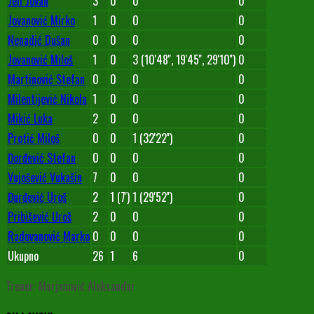
Jeli Jovan
3
0
0
0
Jovanović Mirko
1
0
0
0
Nenadić Dušan
0
0
0
0
Jovanović Miloš
1
0
3 (10'48'', 19'45'', 29'10'')
0
Martinović Stefan
0
0
0
0
Milentijević Nikola
1
0
0
0
Mikić Luka
2
0
0
0
Protić Miloš
0
0
1 (32'22'')
0
Đorđević Stefan
0
0
0
0
Vujošević Vukašin
7
0
0
0
Đurđević Uroš
2
1 (7')
1 (29'52'')
0
Pribišević Uroš
2
0
0
0
Radovanović Marko
0
0
0
0
Ukupno
26
1
6
0
Trener: Marjanović Aleksandar