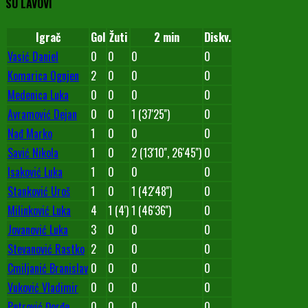
SU LAVOVI
Igrač
Gol
Žuti
2 min
Diskv.
Vasić Daniel
0
0
0
0
Komarica Ognjen
2
0
0
0
Medenica Luka
0
0
0
0
Avramović Dejan
0
0
1 (37'25'')
0
Nađ Marko
1
0
0
0
Savić Nikola
1
0
2 (13'10'', 26'45'')
0
Isaković Luka
1
0
0
0
Stanković Uroš
1
0
1 (42'48'')
0
Milinković Luka
4
1 (4')
1 (46'36'')
0
Jovanović Luka
3
0
0
0
Stevanović Rastko
2
0
0
0
Cmiljanić Branislav
0
0
0
0
Vuković Vladimir
0
0
0
0
Petrović Đorđe
0
0
0
0