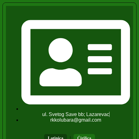
ul. Svetog Save bb; Lazarevac
rkkolubara@gmail.com
|
Latinica
Ćirilica