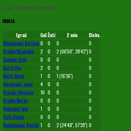
Trener: Marjanović Aleksandar
INĐIJA
Igrač
Gol
Žuti
2 min
Diskv.
Milovanović Borislav
0
0
0
0
Draško Mladenko
2
0
2 (06'50'', 39'42'')
0
Dušanić Uroš
0
0
0
0
Basta Ilija
2
0
0
0
Mašić Bojan
1
0
1 (16'36'')
0
Abramović Jovan
4
0
0
0
Grozdić Miroslav
10
0
0
0
Draško Marko
0
0
0
0
Vušurović Igor
1
0
0
0
Ćalić Dušan
0
0
0
0
Radovanović Rastko
1
0
2 (24'48'', 57'39'')
0