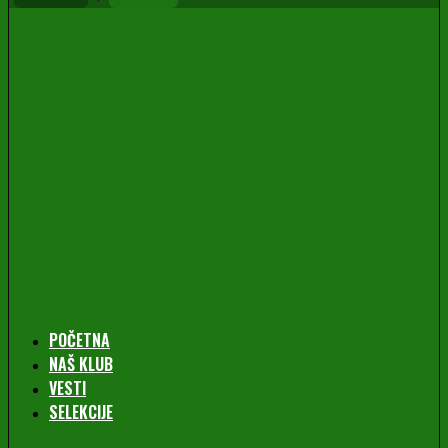
POČETNA
NAŠ KLUB
VESTI
SELEKCIJE