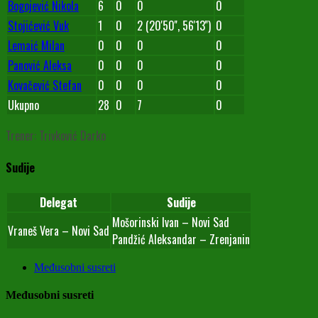
Bogojević Nikola
6
0
0
0
Stojićević Vuk
1
0
2 (20'50'', 56'13'')
0
Lemaić Milan
0
0
0
0
Panović Aleksa
0
0
0
0
Kovačević Stefan
0
0
0
0
Ukupno
28
0
7
0
Trener: Trivković Darko
Sudije
Delegat
Sudije
Mošorinski Ivan – Novi Sad
Vraneš Vera – Novi Sad
Pandžić Aleksandar – Zrenjanin
Međusobni susreti
Međusobni susreti