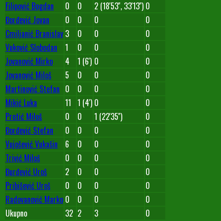
Filipović Bogdan
0
0
2 (18'53'', 33'13'')
0
Đorđević Jovan
0
0
0
0
Cmiljanić Branislav
3
0
0
0
Vuković Slobodan
1
0
0
0
Jovanović Mirko
4
1 (6')
0
0
Jovanović Miloš
5
0
0
0
Martinović Stefan
0
0
0
0
Mikić Luka
11
1 (4')
0
0
Protić Miloš
0
0
1 (22'35'')
0
Đorđević Stefan
0
0
0
0
Vujošević Vukašin
6
0
0
0
Trivić Miloš
0
0
0
0
Đurđević Uroš
2
0
0
0
Pribišević Uroš
0
0
0
0
Radovanović Marko
0
0
0
0
Ukupno
32
2
3
0