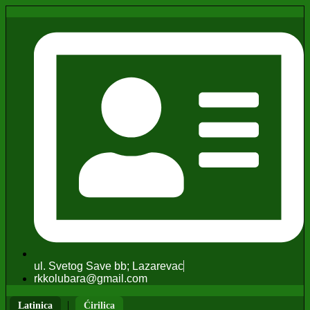
ul. Svetog Save bb; Lazarevac
rkkolubara@gmail.com
|
Latinica
Ćirilica