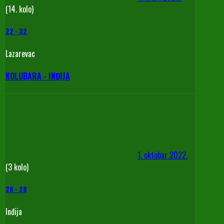
(14. kolo)
22
-
32
Lazarevac
KOLUBARA - INĐIJA
1. oktobar 2022.
(3 kolo)
26
-
28
Inđija