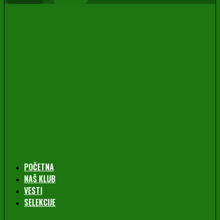
POČETNA
NAŠ KLUB
VESTI
SELEKCIJE