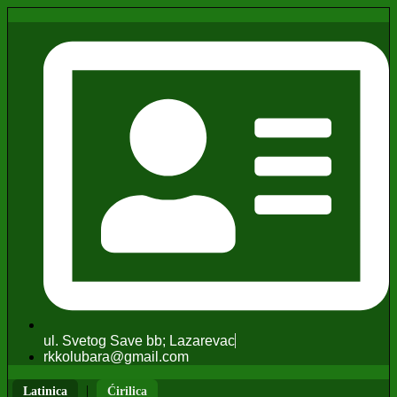
ul. Svetog Save bb; Lazarevac
rkkolubara@gmail.com
|
Latinica
Ćirilica