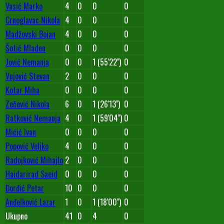
Vasić Marko
4
0
0
0
Crnoglavac Nikola
4
0
0
0
Madžovski Bojan
4
0
0
0
Šotić Mladen
0
0
0
0
Jović Nemanja
0
0
1 (55'22'')
0
Vujović Stevan
2
0
0
0
Kotar Miha
0
0
0
0
Zečević Nikola
6
0
1 (26'13'')
0
Ratković Nemanja
4
0
1 (59'04'')
0
Mićić Ivan
0
0
0
0
Popović Veljko
4
0
0
0
Radojković Mihajlo
2
0
0
0
Haidarirad Saeid
0
0
0
0
Đorđić Petar
10
0
0
0
Anđelković Lazar
1
0
1 (18'00'')
0
Ukupno
41
0
4
0