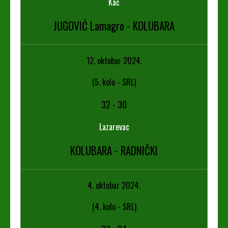
Kać
JUGOVIĆ Lamagro - KOLUBARA
12. oktobar 2024.
(5. kolo - SRL)
32
-
30
Lazarevac
KOLUBARA - RADNIČKI
4. oktobar 2024.
(4. kolo - SRL)