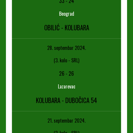
33
-
24
Beograd
OBILIĆ - KOLUBARA
28. septembar 2024.
(3. kolo - SRL)
26
-
26
Lazarevac
KOLUBARA - DUBOČICA 54
21. septembar 2024.
(2. kolo - SRL)