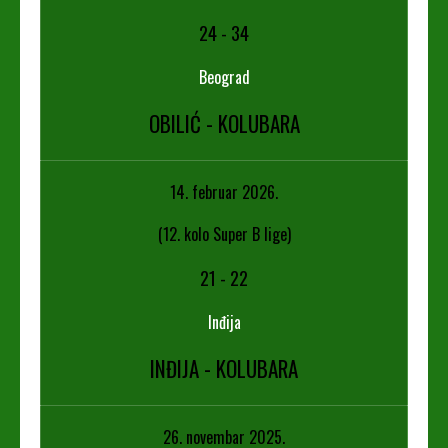
24
-
34
Beograd
OBILIĆ - KOLUBARA
14. februar 2026.
(12. kolo Super B lige)
21
-
22
Inđija
INĐIJA - KOLUBARA
26. novembar 2025.