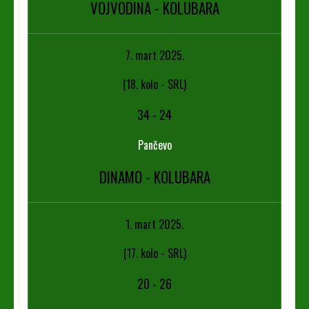
VOJVODINA - KOLUBARA
7. mart 2025.
(18. kolo - SRL)
34
-
24
Pančevo
DINAMO - KOLUBARA
1. mart 2025.
(17. kolo - SRL)
20
-
26