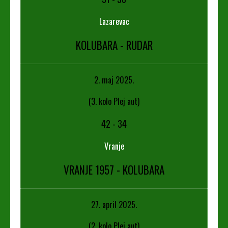
Lazarevac
KOLUBARA - RUDAR
2. maj 2025.
(3. kolo Plej aut)
42
-
34
Vranje
VRANJE 1957 - KOLUBARA
27. april 2025.
(2. kolo Plej aut)