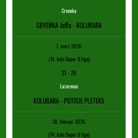
Crvenka
CRVENKA Jaffa - KOLUBARA
7. mart 2026.
(15. kolo Super B lige)
31
-
26
Lazarevac
KOLUBARA - POTISJE PLETEKS
28. februar 2026.
(14. kolo Super B lige)