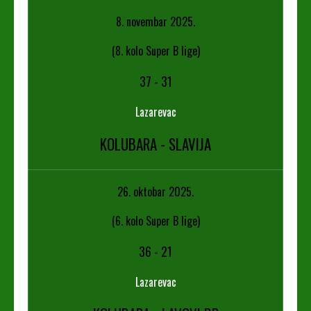
8. novembar 2025.
(8. kolo Super B lige)
37
-
31
Lazarevac
KOLUBARA - SLAVIJA
26. oktobar 2025.
(6. kolo Super B lige)
36
-
21
Lazarevac