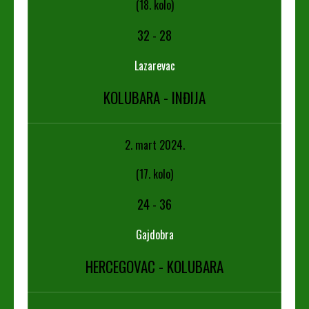
(18. kolo)
32
-
28
Lazarevac
KOLUBARA - INĐIJA
2. mart 2024.
(17. kolo)
24
-
36
Gajdobra
HERCEGOVAC - KOLUBARA