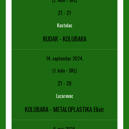
21
-
21
Kostolac
RUDAR - KOLUBARA
14. septembar 2024.
(1. kolo - SRL)
21
-
39
Lazarevac
KOLUBARA - METALOPLASTIKA Elixir
9. maj 2024.