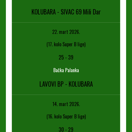
KOLUBARA - SIVAC 69 Mili Dar
22. mart 2026.
(17. kolo Super B lige)
25
-
39
Bačka Palanka
LAVOVI BP - KOLUBARA
14. mart 2026.
(16. kolo Super B lige)
30
-
29