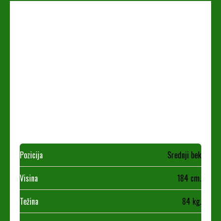
Pozicija
Srednji bek
Visina
184 cm.
Težina
84 kg.