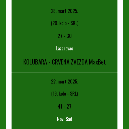
28. mart 2025.
(20. kolo - SRL)
27
-
30
Lazarevac
KOLUBARA - CRVENA ZVEZDA MaxBet
22. mart 2025.
(19. kolo - SRL)
41
-
27
Novi Sad