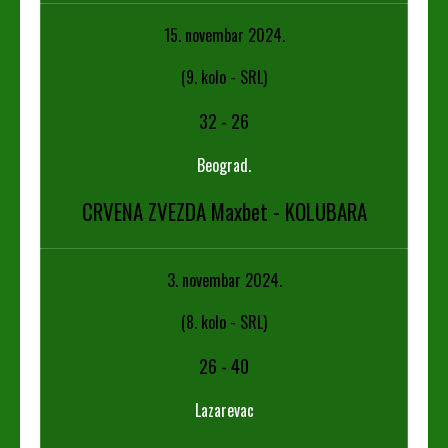
15. novembar 2024.
(9. kolo - SRL)
32
-
26
Beograd.
CRVENA ZVEZDA Maxbet - KOLUBARA
3. novembar 2024.
(8. kolo - SRL)
26
-
40
Lazarevac