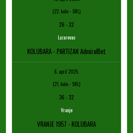
(22. kolo - SRL)
26
-
32
Lazarevac
KOLUBARA - PARTIZAN AdmiralBet
6. april 2025.
(21. kolo - SRL)
36
-
32
Vranje
VRANJE 1957 - KOLUBARA