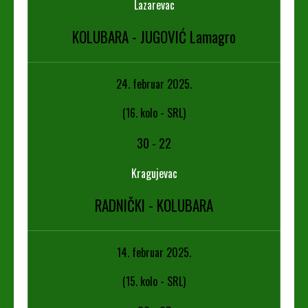
Lazarevac
KOLUBARA - JUGOVIĆ Lamagro
24. februar 2025.
(16. kolo - SRL)
30
-
22
Kragujevac
RADNIČKI - KOLUBARA
14. februar 2025.
(15. kolo - SRL)