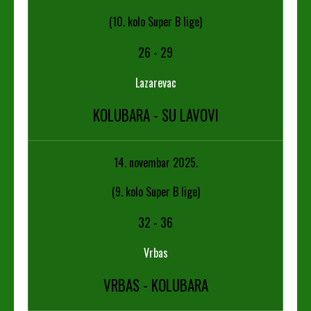
(10. kolo Super B lige)
26
-
29
Lazarevac
KOLUBARA - SU LAVOVI
14. novembar 2025.
(9. kolo Super B lige)
32
-
36
Vrbas
VRBAS - KOLUBARA