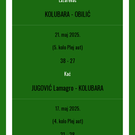
KOLUBARA - OBILIĆ
21. maj 2025.
(5. kolo Plej aut)
38
-
27
Kać
JUGOVIĆ Lamagro - KOLUBARA
17. maj 2025.
(4. kolo Plej aut)
31
-
38