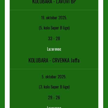
KOLUBARA - LAVOVI BP
19. oktobar 2025.
(5. kolo Super B lige)
33
-
28
Lazarevac
KOLUBARA - CRVENKA Jaffa
5. oktobar 2025.
(3. kolo Super B lige)
29
-
26
Lazarevac