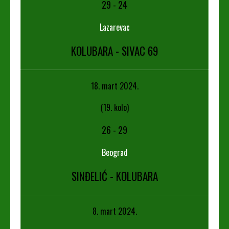
29
-
24
Lazarevac
KOLUBARA - SIVAC 69
18. mart 2024.
(19. kolo)
26
-
29
Beograd
SINĐELIĆ - KOLUBARA
8. mart 2024.