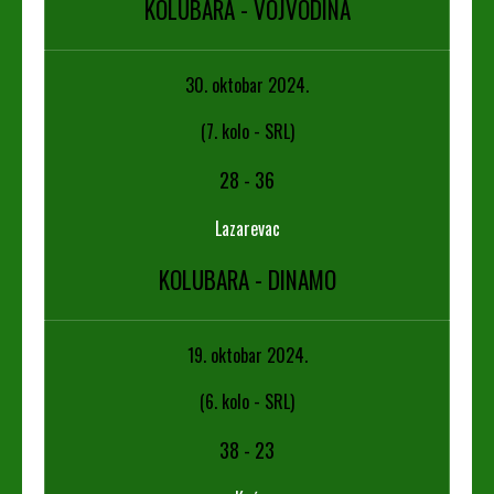
KOLUBARA - VOJVODINA
30. oktobar 2024.
(7. kolo - SRL)
28
-
36
Lazarevac
KOLUBARA - DINAMO
19. oktobar 2024.
(6. kolo - SRL)
38
-
23