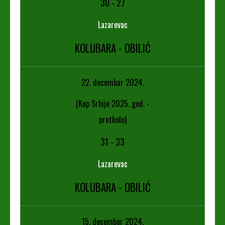
30
-
27
Lazarevac
KOLUBARA - OBILIĆ
22. decembar 2024.
(Kup Srbije 2025. god. -
pretkolo)
31
-
33
Lazarevac
KOLUBARA - OBILIĆ
15. decembar 2024.