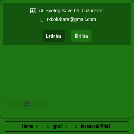
ul. Svetog Save bb; Lazarevac
rkkolubara@gmail.com
|
Latinica
Ćirilica
Home
Igrač
Jovanović Miloš