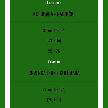
Lazarevac
KOLUBARA - RADNIČKI
31. mart 2024.
(21. kolo)
29
-
26
Crvenka
CRVENKA Jaffa - KOLUBARA
27. mart 2024.
(20. kolo)