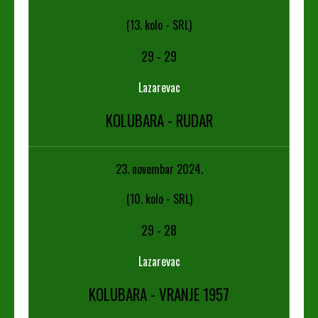
(13. kolo - SRL)
29
-
29
Lazarevac
KOLUBARA - RUDAR
23. novembar 2024.
(10. kolo - SRL)
29
-
28
Lazarevac
KOLUBARA - VRANJE 1957