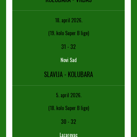
18. april 2026.
(19. kolo Super B lige)
31
-
32
Novi Sad
SLAVIJA - KOLUBARA
5. april 2026.
(18. kolo Super B lige)
30
-
32
Lazarevac