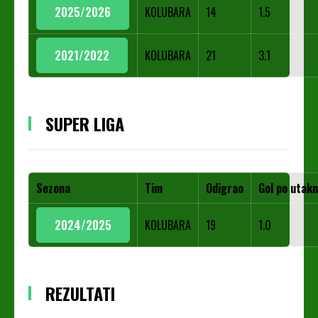
2025/2026
KOLUBARA
14
1.5
2021/2022
KOLUBARA
21
3.1
SUPER LIGA
Sezona
Tim
Odigrao
Gol po utakm
2024/2025
KOLUBARA
19
1.0
REZULTATI