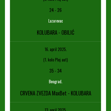
24
-
26
Lazarevac
KOLUBARA - OBILIĆ
16. april 2025.
(1. kolo Plej aut)
35
-
34
Beograd.
CRVENA ZVEZDA MaxBet - KOLUBARA
13. april 2025.