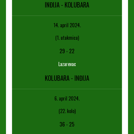
INĐIJA - KOLUBARA
14. april 2024.
(1. utakmica)
29
-
22
Lazarevac
KOLUBARA - INĐIJA
6. april 2024.
(22. kolo)
36
-
25