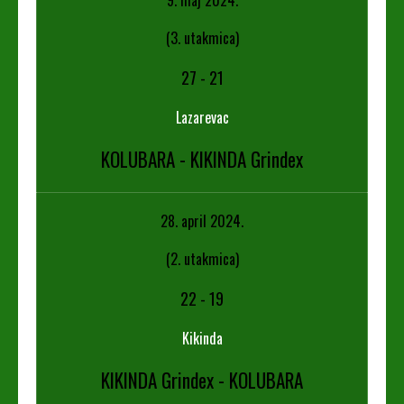
(3. utakmica)
27
-
21
Lazarevac
KOLUBARA - KIKINDA Grindex
28. april 2024.
(2. utakmica)
22
-
19
Kikinda
KIKINDA Grindex - KOLUBARA