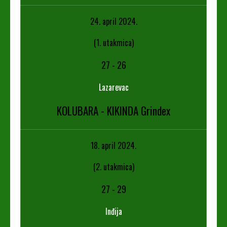
24. april 2024.
(1. utakmica)
27
-
26
Lazarevac
KOLUBARA - KIKINDA Grindex
18. april 2024.
(2. utakmica)
27
-
29
Inđija