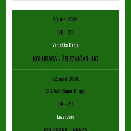
20. maj 2026.
26
-
28
Vrnjačka Banja
KOLUBARA - ŽELEZNIČAR JUG
22. april 2026.
(20. kolo Super B lige)
34
-
29
Lazarevac
KOLUBARA - VRBAS