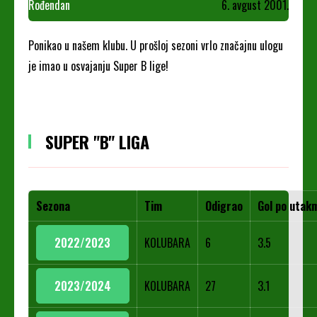
Rođendan
6. avgust 2001.
Ponikao u našem klubu. U prošloj sezoni vrlo značajnu ulogu
je imao u osvajanju Super B lige!
SUPER "B" LIGA
Sezona
Tim
Odigrao
Gol po utakm
2022/2023
KOLUBARA
6
3.5
2023/2024
KOLUBARA
27
3.1