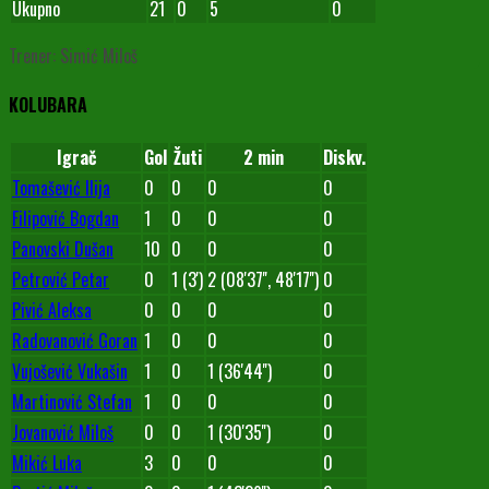
Ukupno
21
0
5
0
Trener: Simić Miloš
KOLUBARA
Igrač
Gol
Žuti
2 min
Diskv.
Tomašević Ilija
0
0
0
0
Filipović Bogdan
1
0
0
0
Panovski Dušan
10
0
0
0
Petrović Petar
0
1 (3')
2 (08'37'', 48'17'')
0
Pivić Aleksa
0
0
0
0
Radovanović Goran
1
0
0
0
Vujošević Vukašin
1
0
1 (36'44'')
0
Martinović Stefan
1
0
0
0
Jovanović Miloš
0
0
1 (30'35'')
0
Mikić Luka
3
0
0
0