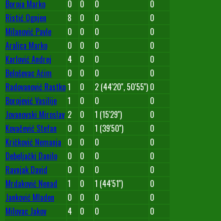
Boroja Marko
0
0
0
0
Ristić Ognjen
8
0
0
0
Milanović Pavle
0
0
0
0
Aralica Marko
0
0
0
0
Karlović Andrej
4
0
0
0
Beloševac Aćim
0
0
0
0
Radovanović Rastko
1
0
2 (44'20'', 50'55'')
0
Borojević Vasilije
1
0
0
0
Jovanovski Miroslav
2
0
1 (15'29'')
0
Kovačević Stefan
0
0
1 (39'50'')
0
Kričković Nemanja
0
0
0
0
Debeljački Danilo
0
0
0
0
Ravnjak David
0
0
0
0
Mrdaković Nenad
1
0
1 (44'51'')
0
Janković Mladen
0
0
0
0
Milovac Jakov
4
0
0
0