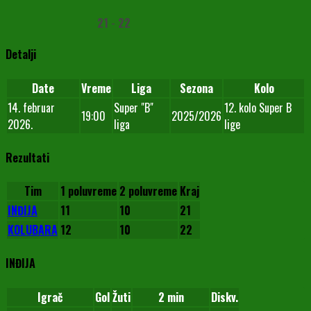
21
-
22
Detalji
Date
Vreme
Liga
Sezona
Kolo
14. februar
Super "B"
12. kolo Super B
19:00
2025/2026
2026.
liga
lige
Rezultati
Tim
1 poluvreme
2 poluvreme
Kraj
INĐIJA
11
10
21
KOLUBARA
12
10
22
INĐIJA
Igrač
Gol
Žuti
2 min
Diskv.