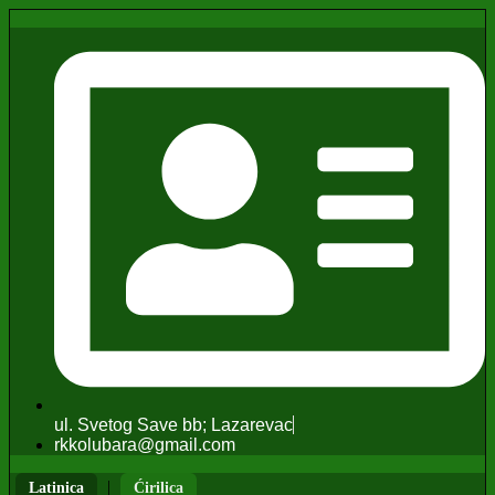
ul. Svetog Save bb; Lazarevac
rkkolubara@gmail.com
|
Latinica
Ćirilica