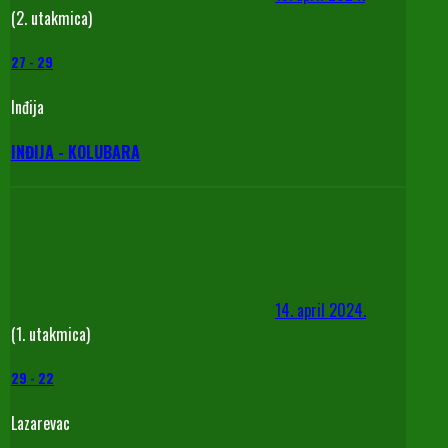
(2. utakmica)
27
-
29
Inđija
INĐIJA - KOLUBARA
14. april 2024.
(1. utakmica)
29
-
22
Lazarevac