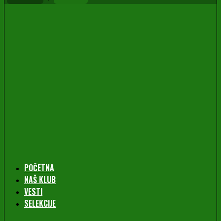
POČETNA
NAŠ KLUB
VESTI
SELEKCIJE