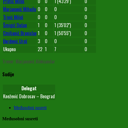
Protić Miloš
0
0
1 (43'29'')
0
Marjanović Mihajlo
0
0
0
0
Trivić Miloš
0
0
0
0
Šmigić Dušan
1
0
1 (35'02'')
0
Cmiljanić Branislav
1
0
1 (50'55'')
0
Đurđević Uroš
3
0
0
0
Ukupno
22
1
7
0
Trener: Marjanović Aleksandar
Sudije
Delegat
Knežević Dobrosav – Beograd
Međusobni susreti
Međusobni susreti