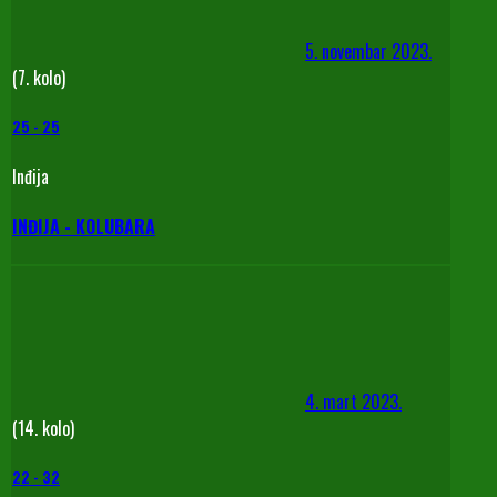
5. novembar 2023.
(7. kolo)
25
-
25
Inđija
INĐIJA - KOLUBARA
4. mart 2023.
(14. kolo)
22
-
32