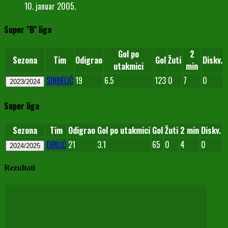
10. januar 2005.
Super "B" liga
Gol po
2
Sezona
Tim
Odigrao
Gol
Žuti
Diskv.
utakmici
min
SINĐELIĆ
19
6.5
123
0
7
0
2023/2024
Super liga
Sezona
Tim
Odigrao
Gol po utakmici
Gol
Žuti
2 min
Diskv.
OBILIĆ
21
3.1
65
0
4
0
2024/2025
Rezultati