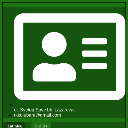
ul. Svetog Save bb; Lazarevac
rkkolubara@gmail.com
|
Latinica
Ćirilica