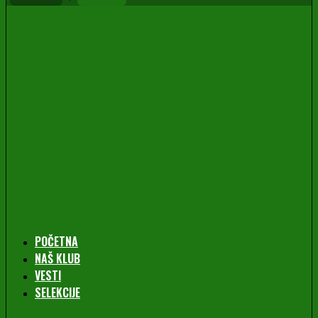
POČETNA
NAŠ KLUB
VESTI
SELEKCIJE