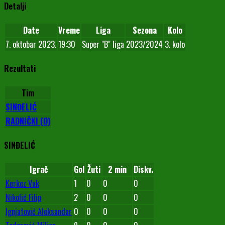
Detalji
Date
Vreme
Liga
Sezona
Kolo
7. oktobar 2023.
19:30
Super "B" liga
2023/2024
3. kolo
Rezultati
Tim
SINĐELIĆ
RADNIČKI (O)
SINĐELIĆ
Igrač
Gol
Žuti
2 min
Diskv.
Kerkez Vuk
1
0
0
0
Nikolić Filip
2
0
0
0
Ignjatović Aleksandar
0
0
0
0