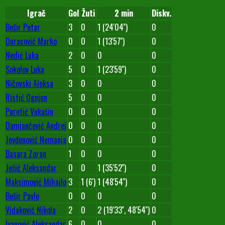
Igrač
Gol
Žuti
2 min
Diskv.
Bešir Petar
3
0
1 (24'04'')
0
Duracović Marko
0
0
1 (13'57'')
0
Nedić Luka
2
0
0
0
Sokolov Luka
5
0
1 (23'59'')
0
Ničovski Aleksa
3
0
0
0
Ristić Ognjen
5
0
0
0
Puretić Vukašin
0
0
0
0
Damjančević Andrej
0
0
0
0
Jevđenović Nemanja
0
0
0
0
Basara Zoran
1
0
0
0
Ješić Aleksandar
0
0
1 (35'52'')
0
Maksimović Mihajlo
3
1 (6')
1 (48'54'')
0
Bešir Pavle
0
0
0
0
Vidaković Nikola
2
0
2 (19'33'', 48'54'')
0
Ivanović Aleksandar
6
0
0
0