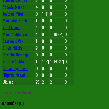
Todorović Miljan
9
0
0
0
Popović Marko
4
0
0
0
Jevtović Miloš
0
1 (1')
0
0
Manjenčić Nikola
1
0
0
0
Vidić Nikola
4
0
0
0
Mandić Milić Vasilije
4
0
1 (16'22'')
0
Stanković Vuk
1
0
0
0
Šljivić Nikola
2
0
0
0
Pantelić Nemanja
0
0
0
0
Zlatković Mihailo
1
1 (5')
1 (14'34'')
0
Samardžija Pavle
0
0
0
0
Filipović Nenad
0
0
0
0
Ukupno
29
2
2
0
Trener: Lakić Nenad
RADNIČKI (O)