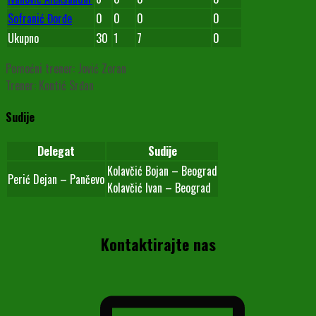
Sofranić Đorđe
0
0
0
0
Ukupno
30
1
7
0
Pomoćni trener: Jović Zoran
Trener: Kontić Srđan
Sudije
Delegat
Sudije
Kolavčić Bojan – Beograd
Perić Dejan – Pančevo
Kolavčić Ivan – Beograd
Kontaktirajte nas