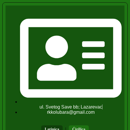
ul. Svetog Save bb; Lazarevac
rkkolubara@gmail.com
|
Latinica
Ćirilica