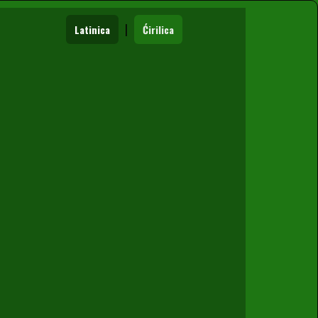
|
Latinica
Ćirilica