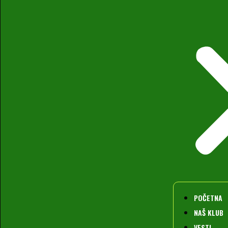
POČETNA
NAŠ KLUB
VESTI