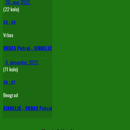
20. maj 2022.
(22 kolo)
23
-
29
Vrbas
VRBAS Petrol - SINĐELIĆ
5. decembar 2021.
(11 kolo)
25
-
27
Beograd
SINĐELIĆ - VRBAS Petrol