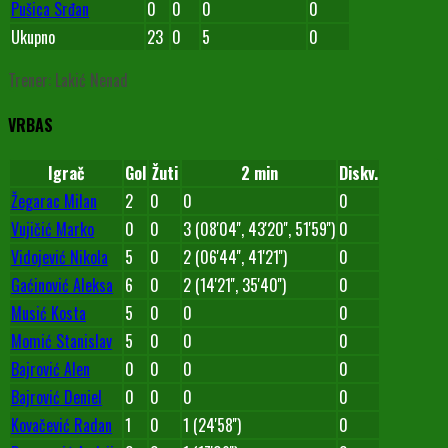
Pušica Srđan
0
0
0
0
Ukupno
23
0
5
0
Trener: Lakić Nenad
VRBAS
Igrač
Gol
Žuti
2 min
Diskv.
Žegarac Milan
2
0
0
0
Vujičić Marko
0
0
3 (08'04'', 43'20'', 51'59'')
0
Vidojević Nikola
5
0
2 (06'44'', 41'21'')
0
Gaćinović Aleksa
6
0
2 (14'21'', 35'40'')
0
Musić Kosta
5
0
0
0
Momić Stanislav
5
0
0
0
Bajrović Alen
0
0
0
0
Bajrović Deniel
0
0
0
0
Kovačević Radan
1
0
1 (24'58'')
0