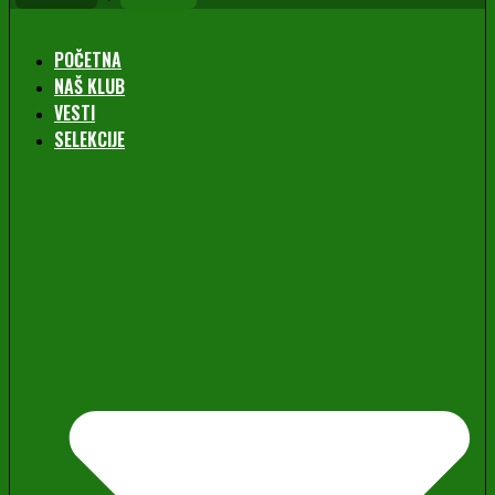
POČETNA
NAŠ KLUB
VESTI
SELEKCIJE