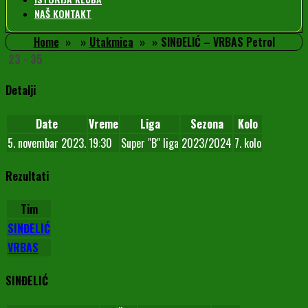
NAŠ KONTAKT
Home
Utakmica
SINĐELIĆ – VRBAS Petrol
23
-
35
Detalji
Date
Vreme
Liga
Sezona
Kolo
5. novembar 2023.
19:30
Super "B" liga
2023/2024
7. kolo
Rezultati
Tim
SINĐELIĆ
VRBAS
SINĐELIĆ