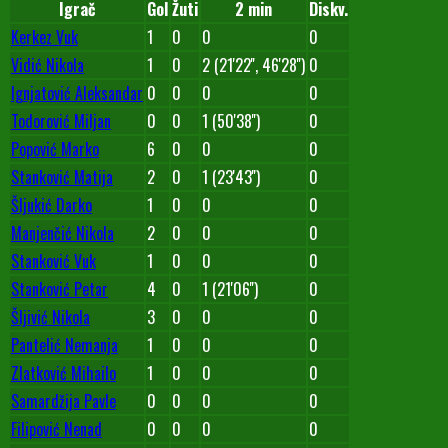
Igrač
Gol
Žuti
2 min
Diskv.
Kerkez Vuk
1
0
0
0
Vidić Nikola
1
0
2 (21'22'', 46'28'')
0
Ignjatović Aleksandar
0
0
0
0
Todorović Miljan
0
0
1 (50'38'')
0
Popović Marko
6
0
0
0
Stanković Matija
2
0
1 (23'43'')
0
Šljukić Darko
1
0
0
0
Manjenčić Nikola
2
0
0
0
Stanković Vuk
1
0
0
0
Stanković Petar
4
0
1 (21'06'')
0
Šljivić Nikola
3
0
0
0
Pantelić Nemanja
1
0
0
0
Zlatković Mihailo
1
0
0
0
Samardžija Pavle
0
0
0
0
Filipović Nenad
0
0
0
0