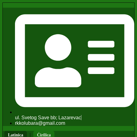
ul. Svetog Save bb; Lazarevac
rkkolubara@gmail.com
|
Latinica
Ćirilica