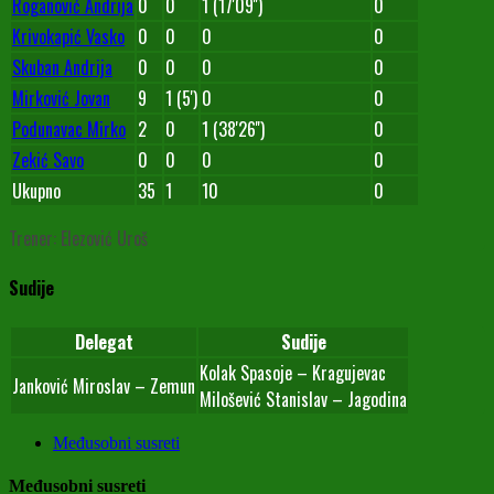
Roganović Andrija
0
0
1 (17'09'')
0
Krivokapić Vasko
0
0
0
0
Skuban Andrija
0
0
0
0
Mirković Jovan
9
1 (5')
0
0
Podunavac Mirko
2
0
1 (38'26'')
0
Zekić Savo
0
0
0
0
Ukupno
35
1
10
0
Trener: Elezović Uroš
Sudije
Delegat
Sudije
Kolak Spasoje – Kragujevac
Janković Miroslav – Zemun
Milošević Stanislav – Jagodina
Međusobni susreti
Međusobni susreti