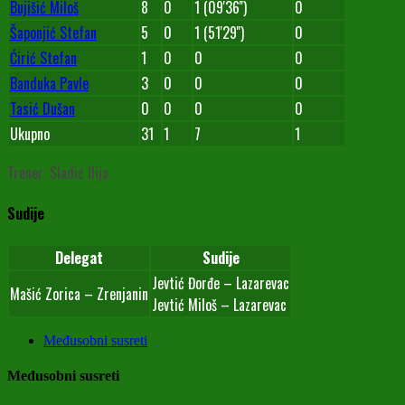
Bujišić Miloš
8
0
1 (09'36'')
0
Šaponjić Stefan
5
0
1 (51'29'')
0
Ćirić Stefan
1
0
0
0
Banduka Pavle
3
0
0
0
Tasić Dušan
0
0
0
0
Ukupno
31
1
7
1
Trener: Sladić Ilija
Sudije
Delegat
Sudije
Jevtić Đorđe – Lazarevac
Mašić Zorica – Zrenjanin
Jevtić Miloš – Lazarevac
Međusobni susreti
Međusobni susreti