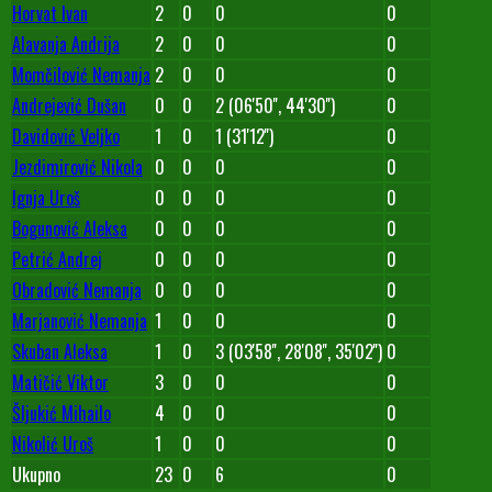
Horvat Ivan
2
0
0
0
Alavanja Andrija
2
0
0
0
Momčilović Nemanja
2
0
0
0
Andrejević Dušan
0
0
2 (06'50'', 44'30'')
0
Davidović Veljko
1
0
1 (31'12'')
0
Jezdimirović Nikola
0
0
0
0
Ignja Uroš
0
0
0
0
Bogunović Aleksa
0
0
0
0
Petrić Andrej
0
0
0
0
Obradović Nemanja
0
0
0
0
Marjanović Nemanja
1
0
0
0
Skuban Aleksa
1
0
3 (03'58'', 28'08'', 35'02'')
0
Matičić Viktor
3
0
0
0
Šljukić Mihailo
4
0
0
0
Nikolić Uroš
1
0
0
0
Ukupno
23
0
6
0