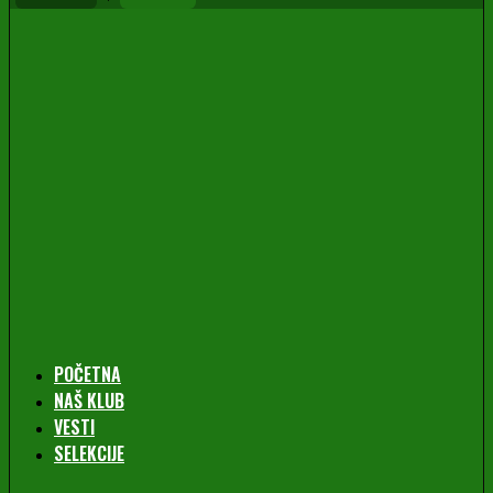
POČETNA
NAŠ KLUB
VESTI
SELEKCIJE