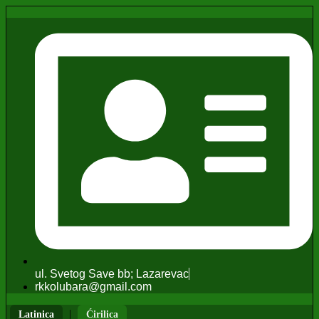
ul. Svetog Save bb; Lazarevac
rkkolubara@gmail.com
|
Latinica
Ćirilica