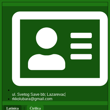
ul. Svetog Save bb; Lazarevac
rkkolubara@gmail.com
|
Latinica
Ćirilica