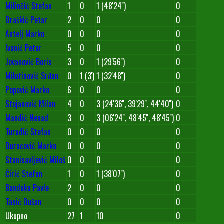
Milinčić Stefan
1
0
1 (48'24'')
0
Draškić Petar
2
0
0
0
Antelj Marko
0
0
0
0
Ivanić Petar
5
0
0
0
Jovanović Boris
3
0
1 (29'56'')
0
Milutinović Srđan
0
1 (3')
1 (32'48'')
0
Popović Marko
6
0
0
0
Stojanović Milan
4
0
3 (24'36'', 39'29'', 44'40'')
0
Mandić Nenad
3
0
3 (06'24'', 48'45'', 48'45'')
0
Turudić Stefan
0
0
0
0
Duracović Marko
0
0
0
0
Stanisavljević Miloš
0
0
0
0
Ćirić Stefan
1
0
1 (38'07'')
0
Banduka Pavle
2
0
0
0
Tasić Dušan
0
0
0
0
Ukupno
27
1
10
0