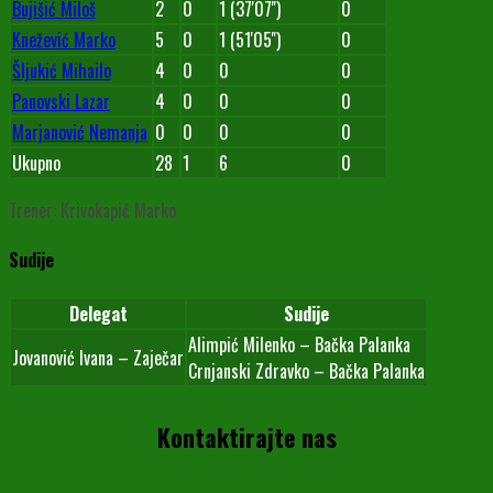
Bujišić Miloš
2
0
1 (37'07'')
0
Knežević Marko
5
0
1 (51'05'')
0
Šljukić Mihailo
4
0
0
0
Panovski Lazar
4
0
0
0
Marjanović Nemanja
0
0
0
0
Ukupno
28
1
6
0
Trener: Krivokapić Marko
Sudije
Delegat
Sudije
Alimpić Milenko – Bačka Palanka
Jovanović Ivana – Zaječar
Crnjanski Zdravko – Bačka Palanka
Kontaktirajte nas