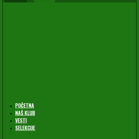
POČETNA
NAŠ KLUB
VESTI
SELEKCIJE