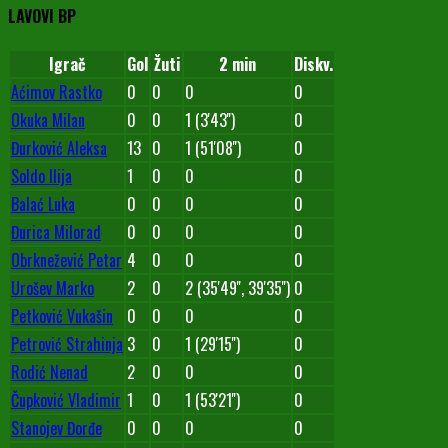
LAVOVI BP
Igrač
Gol
Žuti
2 min
Diskv.
Aćimov Rastko
0
0
0
0
Okuka Milan
0
0
1 (3'43'')
0
Đurković Aleksa
13
0
1 (51'08'')
0
Soldo Ilija
1
0
0
0
Balać Luka
0
0
0
0
Đurica Milorad
0
0
0
0
Obrknežević Petar
4
0
0
0
Urošev Marko
2
0
2 (35'49'', 39'35'')
0
Petković Vukašin
0
0
0
0
Petrović Strahinja
3
0
1 (29'15'')
0
Rodić Nenad
2
0
0
0
Čupković Vladimir
1
0
1 (53'21'')
0
Stanojev Đorđe
0
0
0
0