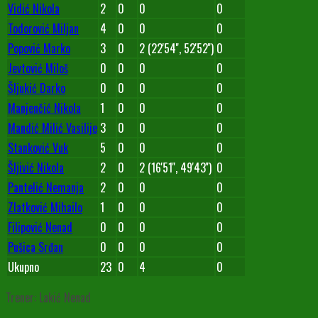
Vidić Nikola
2
0
0
0
Todorović Miljan
4
0
0
0
Popović Marko
3
0
2 (22'54'', 52'52'')
0
Jevtović Miloš
0
0
0
0
Šljukić Darko
0
0
0
0
Manjenčić Nikola
1
0
0
0
Mandić Milić Vasilije
3
0
0
0
Stanković Vuk
5
0
0
0
Šljivić Nikola
2
0
2 (16'51'', 49'43'')
0
Pantelić Nemanja
2
0
0
0
Zlatković Mihailo
1
0
0
0
Filipović Nenad
0
0
0
0
Pušica Srđan
0
0
0
0
Ukupno
23
0
4
0
Trener: Lakić Nenad