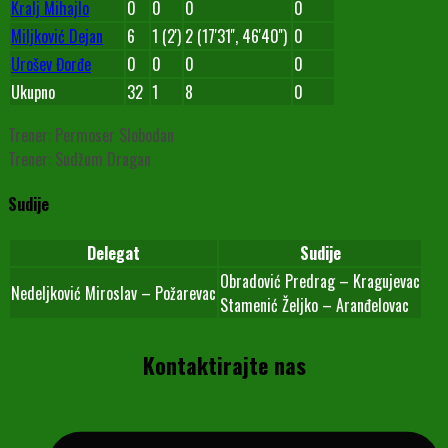
Kralj Mihajlo
0
0
0
0
Miljković Dejan
6
1 (2')
2 (17'31'', 46'40'')
0
Urošev Đorđe
0
0
0
0
Ukupno
32
1
8
0
Trener: Permoser Slobodan
Trener: Sudžum Dragan
Sudije
Delegat
Sudije
Obradović Predrag – Kragujevac
Nedeljković Miroslav – Požarevac
Stamenić Željko – Aranđelovac
Kontaktirajte nas