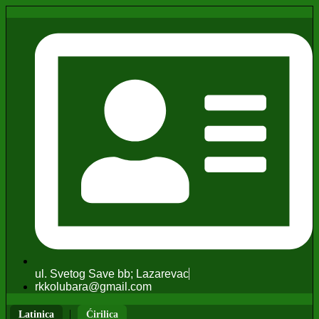
ul. Svetog Save bb; Lazarevac
rkkolubara@gmail.com
|
Latinica
Ćirilica