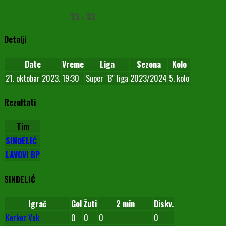
23
-
32
Detalji
Date
Vreme
Liga
Sezona
Kolo
21. oktobar 2023.
19:30
Super "B" liga
2023/2024
5. kolo
Rezultati
Tim
SINĐELIĆ
LAVOVI BP
SINĐELIĆ
Igrač
Gol
Žuti
2 min
Diskv.
Kerkez Vuk
0
0
0
0