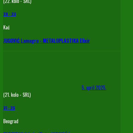
(22. kolo - SRL)
28
-
33
Kać
JUGOVIĆ Lamagro - METALOPLASTIKA Elixir
5. april 2025.
(21. kolo - SRL)
31
-
26
Beograd