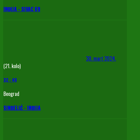
INĐIJA - SIVAC 69
30. mart 2024.
(21. kolo)
32
-
40
Beograd
SINĐELIĆ - INĐIJA