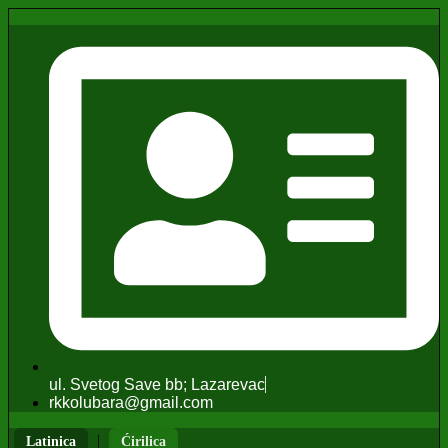
ul. Svetog Save bb; Lazarevac
rkkolubara@gmail.com
|
Latinica
Ćirilica