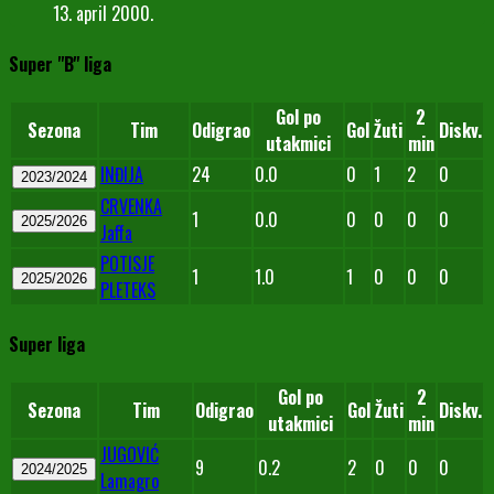
13. april 2000.
Super "B" liga
Gol po
2
Sezona
Tim
Odigrao
Gol
Žuti
Diskv.
utakmici
min
INĐIJA
24
0.0
0
1
2
0
2023/2024
CRVENKA
1
0.0
0
0
0
0
2025/2026
Jaffa
POTISJE
1
1.0
1
0
0
0
2025/2026
PLETEKS
Super liga
Gol po
2
Sezona
Tim
Odigrao
Gol
Žuti
Diskv.
utakmici
min
JUGOVIĆ
9
0.2
2
0
0
0
2024/2025
Lamagro