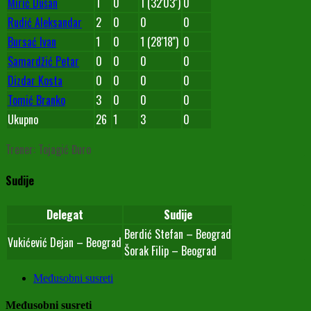
Mirić Dušan
1
0
1 (32'03'')
0
Rudić Aleksandar
2
0
0
0
Bursać Ivan
1
0
1 (28'18'')
0
Samardžić Petar
0
0
0
0
Dizdar Kosta
0
0
0
0
Tomić Branko
3
0
0
0
Ukupno
26
1
3
0
Trener: Tojagić Đuro
Sudije
Delegat
Sudije
Berdić Stefan – Beograd
Vukićević Dejan – Beograd
Šorak Filip – Beograd
Međusobni susreti
Međusobni susreti