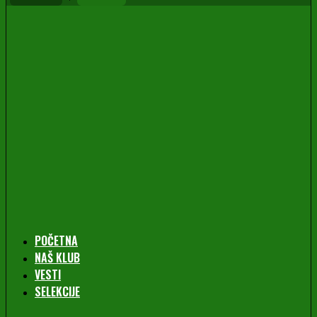
POČETNA
NAŠ KLUB
VESTI
SELEKCIJE