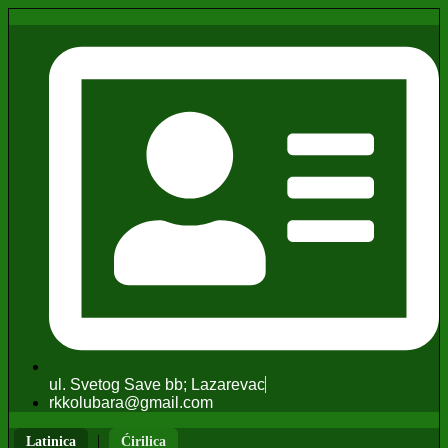
ul. Svetog Save bb; Lazarevac
rkkolubara@gmail.com
|
Latinica
Ćirilica