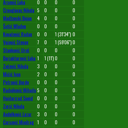
Arsenić Luka
0
0
0
0
Crnoglavac Nikola
5
0
0
0
Madžovski Bojan
4
0
0
0
Šotić Mladen
0
0
0
0
Kovačević Radan
0
0
1 (31'34'')
0
Vujović Stevan
7
0
1 (59'06'')
0
Stanković Uroš
0
0
0
0
Barjaktarović Luka
1
1 (11')
0
0
Zečević Nikola
3
0
0
0
Mićić Ivan
2
0
0
0
Petrović Đorđe
0
0
0
0
Radojković Mihajlo
5
0
0
0
Haidarirad Saeid
0
0
0
0
Zorić Nikola
0
0
0
0
Anđelković Lazar
3
0
0
0
Ćorsović Miodrag
1
0
0
0