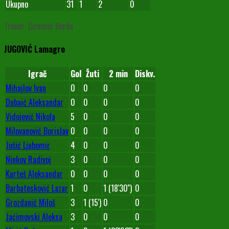
Ukupno
31
1
2
0
Trener: Ćirković Đorđe
JUGOVIĆ Lamagro
Igrač
Gol
Žuti
2 min
Diskv.
Mihajlov Ivan
0
0
0
0
Dubaić Aleksandar
0
0
0
0
Vidojević Nikola
5
0
0
0
Milovanović Borislav
0
0
0
0
Jošić Ljubomir
4
0
0
0
Ninkov Radivoj
3
0
0
0
Kurteš Aleksandar
0
0
0
0
Barbatesković Lazar
1
0
1 (18'30'')
0
Grozdanić Miloš
3
1 (15')
0
0
Jaćimovski Aleksa
3
0
0
0