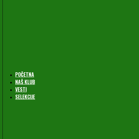
POČETNA
NAŠ KLUB
VESTI
SELEKCIJE