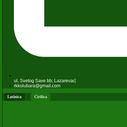
ul. Svetog Save bb; Lazarevac
rkkolubara@gmail.com
|
Latinica
Ćirilica