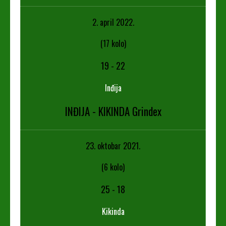
2. april 2022.
(17 kolo)
19
-
22
Inđija
INĐIJA - KIKINDA Grindex
23. oktobar 2021.
(6 kolo)
25
-
18
Kikinda