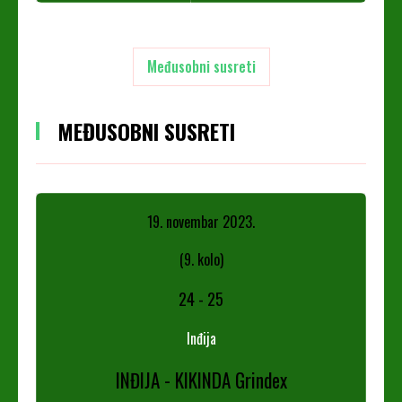
Međusobni susreti
MEĐUSOBNI SUSRETI
19. novembar 2023.
(9. kolo)
24
-
25
Inđija
INĐIJA - KIKINDA Grindex