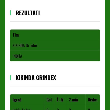
REZULTATI
Tim
KIKINDA Grindex
INĐIJA
KIKINDA GRINDEX
Igrač
Gol
Žuti
2 min
Diskv.