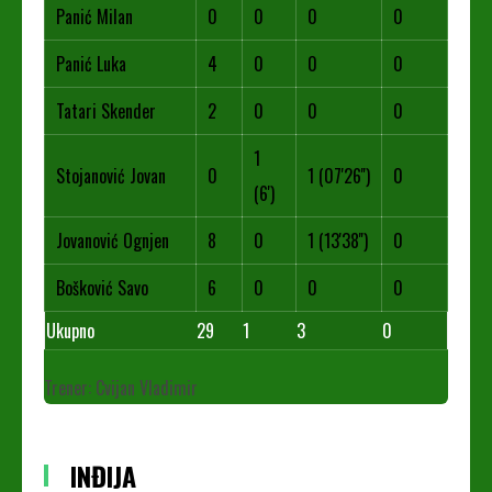
Panić Milan
0
0
0
0
Panić Luka
4
0
0
0
Tatari Skender
2
0
0
0
1
Stojanović Jovan
0
1 (07'26'')
0
(6')
Jovanović Ognjen
8
0
1 (13'38'')
0
Bošković Savo
6
0
0
0
Ukupno
29
1
3
0
Trener: Cvijan Vladimir
INĐIJA