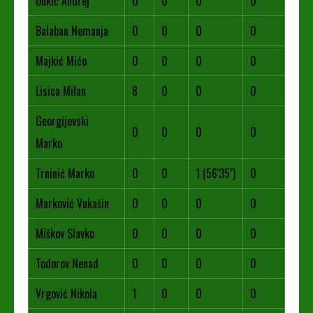
Đukić Andrej
0
0
0
0
Balaban Nemanja
0
0
0
0
Majkić Mićo
0
0
0
0
Lisica Milan
8
0
0
0
Georgijevski
0
0
0
0
Marko
Trninić Marko
0
0
1 (56'35'')
0
Marković Vukašin
0
0
0
0
Miškov Slavko
0
0
0
0
Todorov Nenad
0
0
0
0
Vrgović Nikola
1
0
0
0