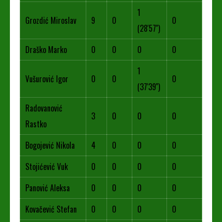
1
Grozdić Miroslav
9
0
0
(28'57'')
Draško Marko
0
0
0
0
1
Vušurović Igor
0
0
0
(37'39'')
Radovanović
3
0
0
0
Rastko
Bogojević Nikola
4
0
0
0
Stojićević Vuk
0
0
0
0
Panović Aleksa
0
0
0
0
Kovačević Stefan
0
0
0
0