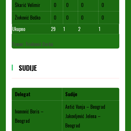
Škarić Velimir
0
0
0
0
Živković Boško
0
0
0
0
Ukupno
29
1
2
1
Trener: Trivković Darko
SUDIJE
Delegat
Sudije
Antić Vanja – Beograd
Ivanović Boris –
Jakovljević Jelena –
Beograd
Beograd