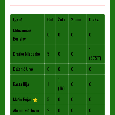
Igrač
Gol
Žuti
2 min
Diskv.
Milovanović
0
0
0
0
Borislav
1
Draško Mladenko
5
0
0
(59'57'')
Dušanić Uroš
0
0
0
0
1
Basta Ilija
1
0
0
(16')
Mašić Bojan
5
0
0
0
Abramović Jovan
2
0
0
0