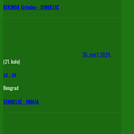
KIKINDA Grindex - SINĐELIĆ
30. mart 2024.
(21. kolo)
32
-
40
Beograd
SINĐELIĆ - INĐIJA