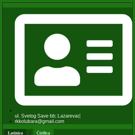
ul. Svetog Save bb; Lazarevac
rkkolubara@gmail.com
|
Latinica
Ćirilica