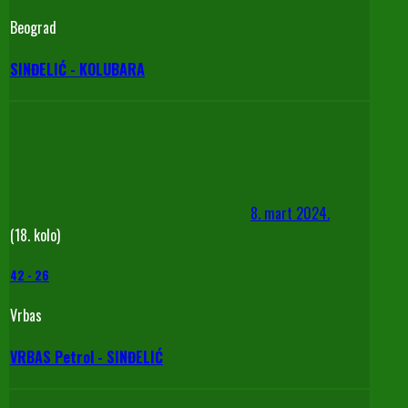
Beograd
SINĐELIĆ - KOLUBARA
8. mart 2024.
(18. kolo)
42
-
26
Vrbas
VRBAS Petrol - SINĐELIĆ