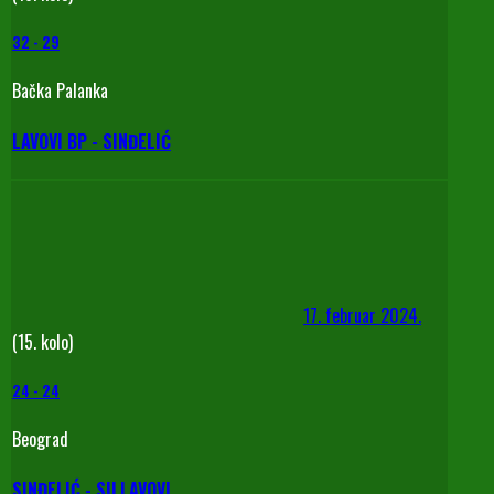
32
-
29
Bačka Palanka
LAVOVI BP - SINĐELIĆ
17. februar 2024.
(15. kolo)
24
-
24
Beograd
SINĐELIĆ - SU LAVOVI