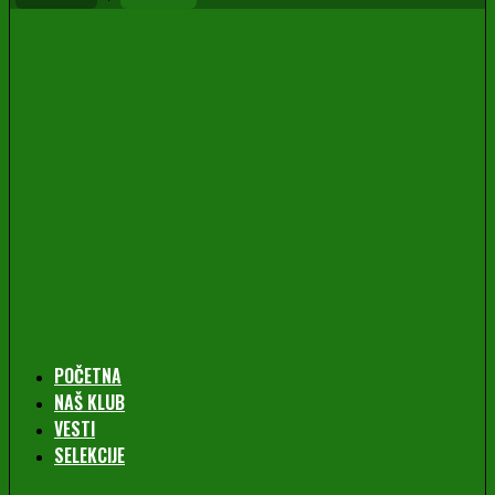
POČETNA
NAŠ KLUB
VESTI
SELEKCIJE