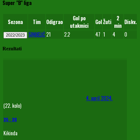
Super "B" liga
Gol po
2
Sezona
Tim
Odigrao
Gol
Žuti
Diskv.
utakmici
min
SINĐELIĆ
21
2.2
47
1
4
0
2022/2023
Rezultati
4. april 2024.
(22. kolo)
35
-
30
Kikinda