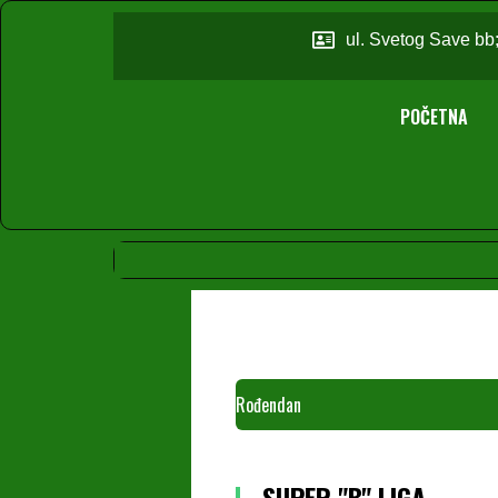
ul. Svetog Save bb
POČETNA
Rođendan
SUPER "B" LIGA