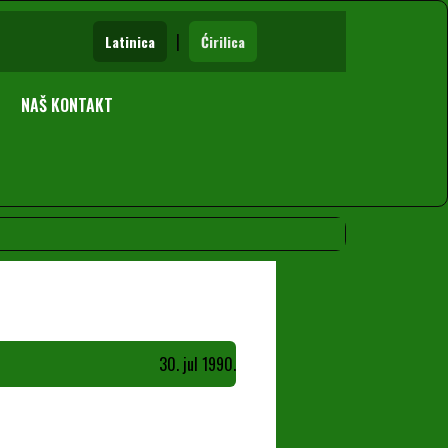
|
Latinica
Ćirilica
NAŠ KONTAKT
30. jul 1990.