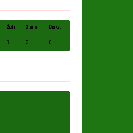
Žuti
2 min
Diskv.
1
3
0