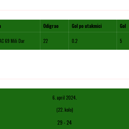
m
Odigrao
Gol po utakmici
Gol
AC 69 Mili Dar
22
0.2
5
6. april 2024.
(22. kolo)
29
-
24