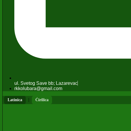
ul. Svetog Save bb; Lazarevac
rkkolubara@gmail.com
|
Latinica
Ćirilica