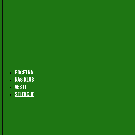
POČETNA
NAŠ KLUB
VESTI
SELEKCIJE