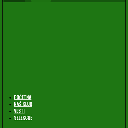
POČETNA
NAŠ KLUB
VESTI
SELEKCIJE