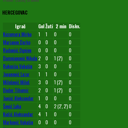
HERCEGOVAC
Igrač
Gol
Žuti
2 min
Diskv.
Kozomora Mirko
1
1
0
0
Marjanov Darko
0
0
0
0
Radonjić Ognjen
0
0
0
0
Damnjanović Nikola
2
0
1 (2')
0
Rakocija Vukašin
3
0
0
0
Jovanović Lazar
1
1
0
0
Milošević Miloš
3
0
1 (2')
0
Doder Tihomir
2
0
1 (2')
0
Janjić Aleksandar
1
0
0
0
Šević Luka
4
0
2 (2', 2')
0
Kočić Aleksandar
4
1
0
0
Marković Vukašin
0
0
0
0