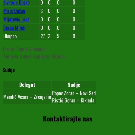
Živković Boško
0
0
0
0
Mirić Dušan
6
0
0
0
Mijatović Luka
0
0
0
0
Ćeran Miloš
0
0
0
0
Ukupno
27
3
5
0
Trener: Tomić Slobodan
Pomoćni trener: Nadoveza Božidar
Sudije
Delegat
Sudije
Popov Zoran – Novi Sad
Mandić Vesna – Zrenjanin
Ristić Goran – Kikinda
Kontaktirajte nas