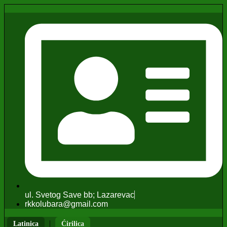
ul. Svetog Save bb; Lazarevac
rkkolubara@gmail.com
|
Latinica
Ćirilica