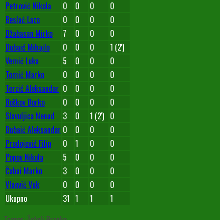
Petrović Nikola
0
0
0
0
Beslać Lazo
0
0
0
0
Džabasan Mirko
7
0
0
0
Dubaić Mihajlo
0
0
0
1 (2')
Vemić Luka
5
0
0
0
Tomić Marko
0
0
0
0
Terzić Aleksandar
0
0
0
0
Boškov Borko
0
0
0
0
Slavuljica Nenad
3
0
1 (2')
0
Dubaić Aleksandar
0
0
0
0
Predojević Filip
0
1
0
0
Popov Nikola
5
0
0
0
Čabai Marko
3
0
0
0
Vlaović Vuk
0
0
0
0
Ukupno
31
1
1
1
Trener: Žeželj Branko