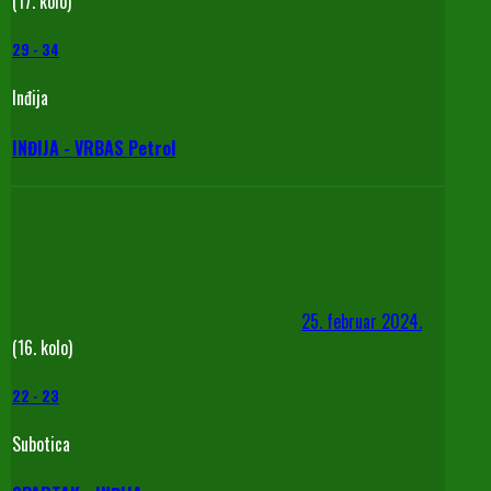
(17. kolo)
29
-
34
Inđija
INĐIJA - VRBAS Petrol
25. februar 2024.
(16. kolo)
22
-
23
Subotica