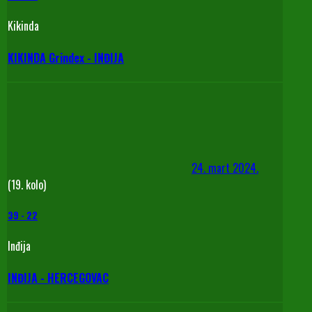
Kikinda
KIKINDA Grindex - INĐIJA
24. mart 2024.
(19. kolo)
39
-
22
Inđija
INĐIJA - HERCEGOVAC