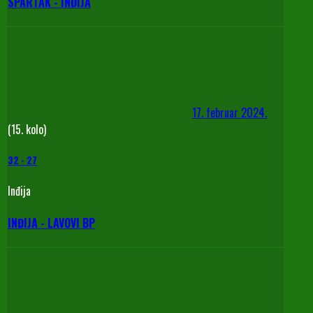
SPARTAK - INĐIJA
17. februar 2024.
(15. kolo)
32
-
27
Inđija
INĐIJA - LAVOVI BP