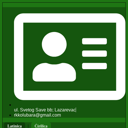
ul. Svetog Save bb; Lazarevac
rkkolubara@gmail.com
|
Latinica
Ćirilica