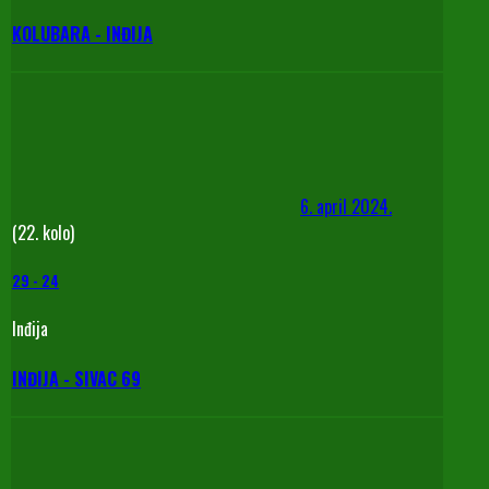
KOLUBARA - INĐIJA
6. april 2024.
(22. kolo)
29
-
24
Inđija
INĐIJA - SIVAC 69