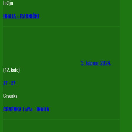
Inđija
INĐIJA - RADNIČKI
3. februar 2024.
(12. kolo)
27
-
27
Crvenka
CRVENKA Jaffa - INĐIJA