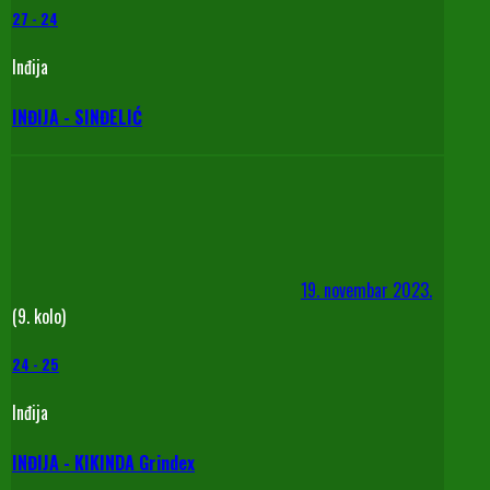
27
-
24
Inđija
INĐIJA - SINĐELIĆ
19. novembar 2023.
(9. kolo)
24
-
25
Inđija
INĐIJA - KIKINDA Grindex