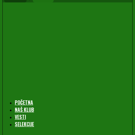
POČETNA
NAŠ KLUB
VESTI
SELEKCIJE