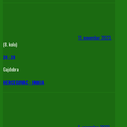
11. novembar 2023.
(8. kolo)
26
-
28
Gajdobra
HERCEGOVAC - INĐIJA