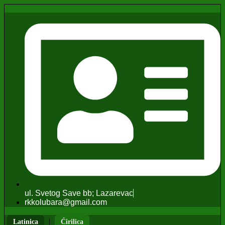
ul. Svetog Save bb; Lazarevac
rkkolubara@gmail.com
|
Latinica
Ćirilica