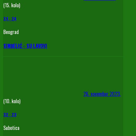
(15. kolo)
24
-
24
Beograd
SINĐELIĆ - SU LAVOVI
26. novembar 2023.
(10. kolo)
32
-
23
Subotica