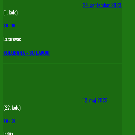
24. septembar 2023.
(1. kolo)
26
-
15
Lazarevac
KOLUBARA - SU LAVOVI
12. maj 2023.
(22. kolo)
40
-
31
Inđija