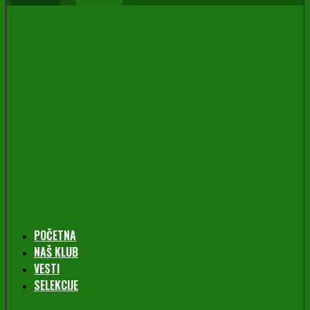
POČETNA
NAŠ KLUB
VESTI
SELEKCIJE