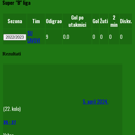
Super "B" liga
Gol po
2
Sezona
Tim
Odigrao
Gol
Žuti
Diskv.
utakmici
min
SU
9
0.0
0
0
0
0
2022/2023
LAVOVI
Rezultati
5. april 2024.
(22. kolo)
35
-
27