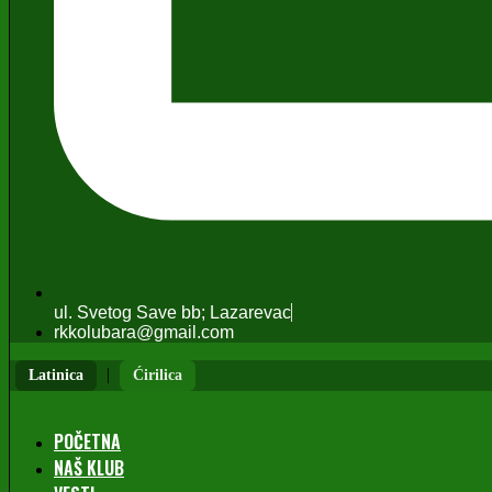
ul. Svetog Save bb; Lazarevac
rkkolubara@gmail.com
|
Latinica
Ćirilica
POČETNA
NAŠ KLUB