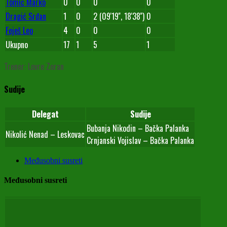
Tomić Marko
0
0
0
0
Dragić Srđan
1
0
2 (09'19'', 18'38'')
0
Feješ Leo
4
0
0
0
Ukupno
17
1
5
1
Trener: Lovre Zoran
Sudije
Delegat
Sudije
Bubanja Nikodin – Bačka Palanka
Nikolić Nenad – Leskovac
Crnjanski Vojislav – Bačka Palanka
Međusobni susreti
Međusobni susreti