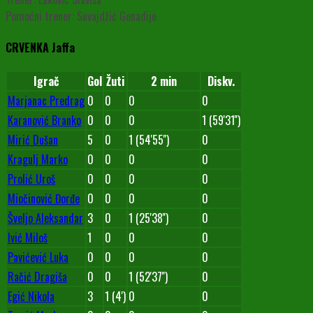
Pomoćni trener: Suvajdžić Genadije
CRVENKA Jaffa
Igrač
Gol
Žuti
2 min
Diskv.
Marjanac Predrag
0
0
0
0
Karanović Branko
0
0
0
1 (59'31'')
Mirić Dušan
5
0
1 (54'55'')
0
Kragulj Marko
0
0
0
0
Prolić Uroš
0
0
0
0
Miočinović Đorđe
0
0
0
0
Šveljo Aleksandar
3
0
1 (25'38'')
0
Ivić Miloš
1
0
0
0
Pavićević Luka
0
0
0
0
Račić Dragiša
0
0
1 (52'37'')
0
Egić Nikola
3
1 (4')
0
0