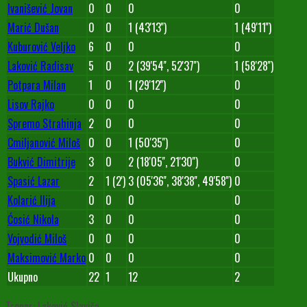
Ivanišević Jovan
0
0
0
0
Marić Dušan
0
0
1 (43'13'')
1 (49'11'')
Kuburović Veljko
6
0
0
0
Laković Radisav
5
0
2 (39'54'', 52'37'')
1 (58'28'')
Potpara Milan
1
0
1 (29'12'')
0
Lisov Rajko
0
0
0
0
Spremo Strahinja
2
0
0
0
Cmiljanović Miloš
0
0
1 (50'35'')
0
Bukvić Dimitrije
3
0
2 (18'05'', 21'30'')
0
Spasić Lazar
2
1 (2')
3 (05'36'', 38'38'', 49'58'')
0
Kolarić Ilija
0
0
0
0
Ćosić Nikola
3
0
0
0
Vojvodić Miloš
0
0
0
0
Maksimović Marko
0
0
0
0
Ukupno
22
1
12
2
Trener: Laković Slaviša