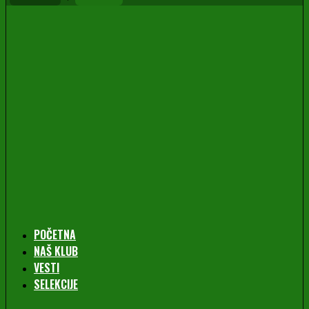
POČETNA
NAŠ KLUB
VESTI
SELEKCIJE