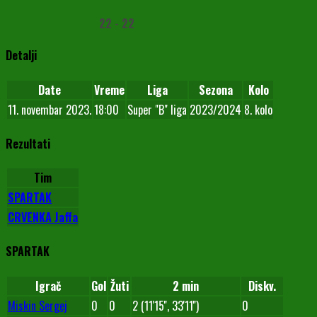
22
-
22
Detalji
Date
Vreme
Liga
Sezona
Kolo
11. novembar 2023.
18:00
Super "B" liga
2023/2024
8. kolo
Rezultati
Tim
SPARTAK
CRVENKA Jaffa
SPARTAK
Igrač
Gol
Žuti
2 min
Diskv.
Miskin Sergej
0
0
2 (11'15'', 33'11'')
0