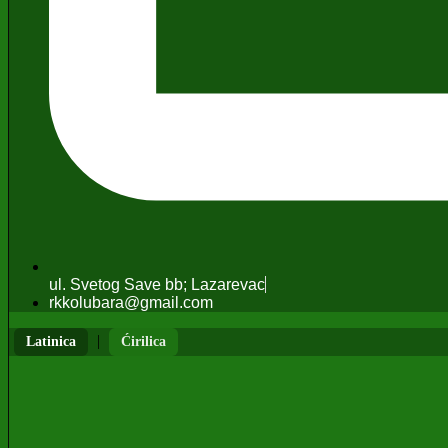
ul. Svetog Save bb; Lazarevac
rkkolubara@gmail.com
|
Latinica
Ćirilica