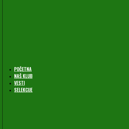
POČETNA
NAŠ KLUB
VESTI
SELEKCIJE