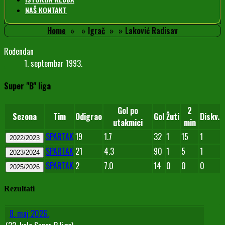
NAŠ KONTAKT
Home
Igrač
Laković Radisav
Rođendan
1. septembar 1993.
Super "B" liga
Gol po
2
Sezona
Tim
Odigrao
Gol
Žuti
Diskv.
utakmici
min
SPARTAK
19
1.7
32
1
15
1
2022/2023
SPARTAK
21
4.3
90
1
5
1
2023/2024
SPARTAK
2
7.0
14
0
0
0
2025/2026
Rezultati
8. maj 2026.