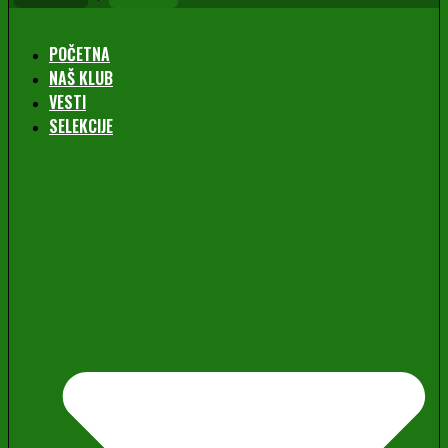
POČETNA
NAŠ KLUB
VESTI
SELEKCIJE