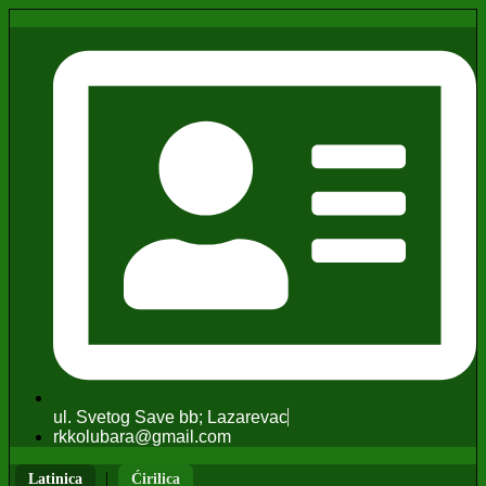
ul. Svetog Save bb; Lazarevac
rkkolubara@gmail.com
|
Latinica
Ćirilica