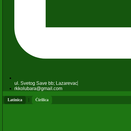
ul. Svetog Save bb; Lazarevac
rkkolubara@gmail.com
|
Latinica
Ćirilica