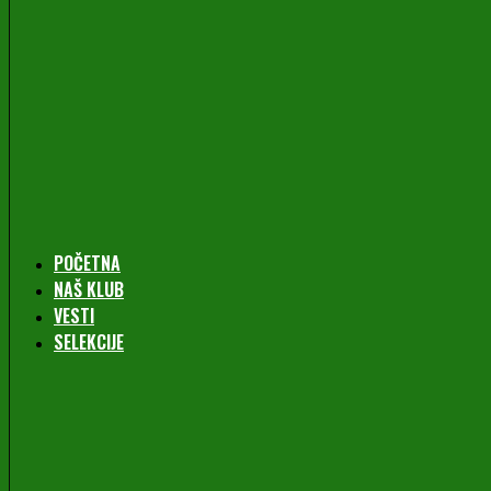
POČETNA
NAŠ KLUB
VESTI
SELEKCIJE