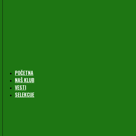
POČETNA
NAŠ KLUB
VESTI
SELEKCIJE