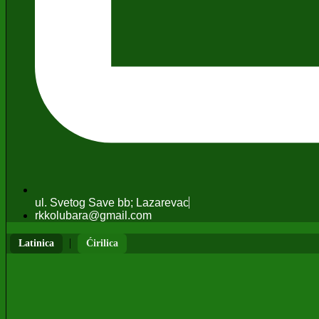
ul. Svetog Save bb; Lazarevac
rkkolubara@gmail.com
|
Latinica
Ćirilica