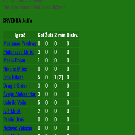
Pomoćni trener: Nadoveza Božidar
CRVENKA Jaffa
Igrač
Gol
Žuti
2 min
Diskv.
Marjanac Predrag
0
0
0
0
Podunavac Mirko
3
0
0
0
Mašić Bojan
1
0
0
0
Nikolić Miloš
0
0
0
0
Egić Nikola
5
0
1 (2')
0
Dragić Srđan
3
0
0
0
Šveljo Aleksandar
3
0
0
0
Čabrilo Vojin
5
0
0
0
Ivić Miloš
2
0
0
0
Prolić Uroš
0
0
0
0
Nešović Vukašin
0
0
0
0