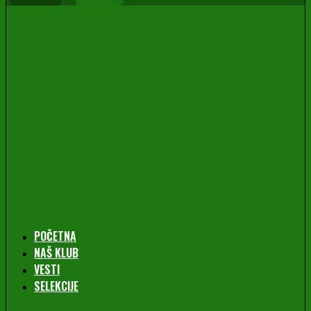
POČETNA
NAŠ KLUB
VESTI
SELEKCIJE