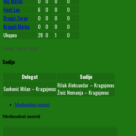
Ivić Marko
0
0
0
0
Feješ Leo
6
0
0
0
Dragić Zoran
0
0
0
0
Kragulj Marko
0
0
0
0
Ukupno
28
0
1
0
Trener: Lovre Zoran
Sudije
Delegat
Sudije
Rilak Aleksandar – Kragujevac
Savković Milan – Kragujevac
Živić Nemanja – Kragujevac
Međusobni susreti
Međusobni susreti