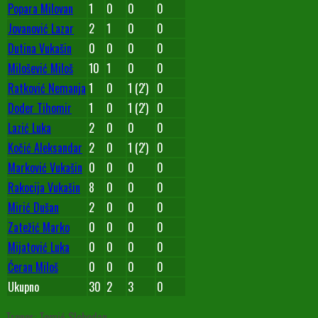
Popara Milovan
1
0
0
0
Jovanović Lazar
2
1
0
0
Dutina Vukašin
0
0
0
0
Milošević Miloš
10
1
0
0
Ratković Nemanja
1
0
1 (2')
0
Doder Tihomir
1
0
1 (2')
0
Lazić Luka
2
0
0
0
Kočić Aleksandar
2
0
1 (2')
0
Marković Vukašin
0
0
0
0
Rakocija Vukašin
8
0
0
0
Mirić Dušan
2
0
0
0
Zatežić Marko
0
0
0
0
Mijatović Luka
0
0
0
0
Ćeran Miloš
0
0
0
0
Ukupno
30
2
3
0
Trener: Tomić Slobodan