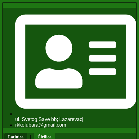
ul. Svetog Save bb; Lazarevac
rkkolubara@gmail.com
|
Latinica
Ćirilica