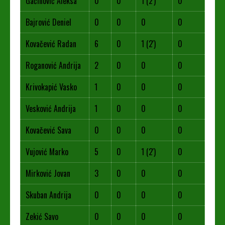
Gaćinović Aleksa
0
0
1 (2')
0
Bajrović Deniel
0
0
0
0
Kovačević Radan
6
0
1 (2')
0
Roganović Andrija
2
0
0
0
Krivokapić Vasko
1
0
0
0
Vesković Andrija
1
0
0
0
Kovačević Sava
0
0
0
0
Vujović Marko
5
0
1 (2')
0
Mirković Jovan
3
0
0
0
Skuban Andrija
0
0
0
0
Zekić Savo
0
0
0
0