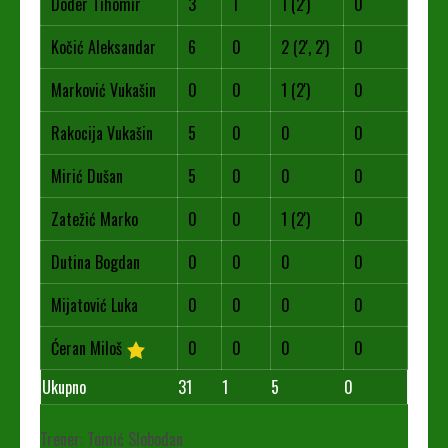
Doder Tihomir
3
1
1 (2')
0
Kočić Aleksandar
6
0
2 (2', 2')
0
Marković Vukašin
0
0
1 (2')
0
Rakocija Vukašin
5
0
0
0
Mirić Dušan
5
0
0
0
Zatežić Marko
0
0
1 (2')
0
Dutina Bogdan
0
0
0
0
Mijatović Luka
0
0
0
0
Ćeran Miloš
0
0
0
0
Ukupno
31
1
5
0
Trener: Tomić Slobodan