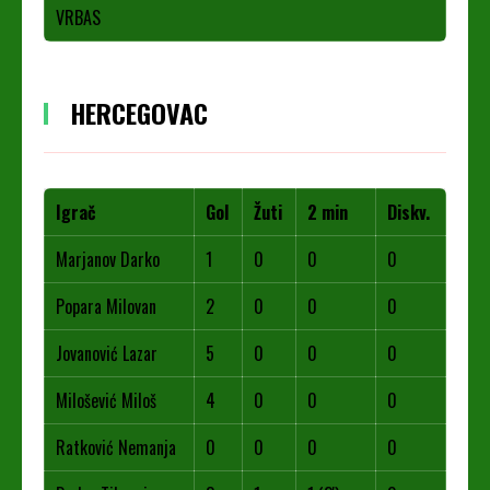
VRBAS
HERCEGOVAC
Igrač
Gol
Žuti
2 min
Diskv.
Marjanov Darko
1
0
0
0
Popara Milovan
2
0
0
0
Jovanović Lazar
5
0
0
0
Milošević Miloš
4
0
0
0
Ratković Nemanja
0
0
0
0