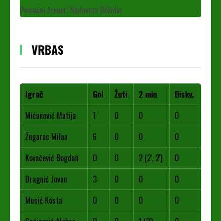
Pomoćni trener: Nadoveza Božidar
VRBAS
Igrač
Gol
Žuti
2 min
Diskv.
Mićunović Matija
1
0
0
0
Žegarac Milan
6
0
0
0
Kovačević Bogdan
0
0
2 (2', 2')
0
Dragnić Jovan
3
0
0
0
Musić Kosta
0
0
0
0