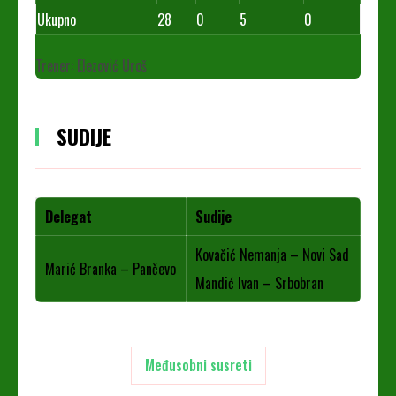
Ukupno
28
0
5
0
Trener: Elezović Uroš
SUDIJE
Delegat
Sudije
Kovačić Nemanja – Novi Sad
Marić Branka – Pančevo
Mandić Ivan – Srbobran
Međusobni susreti