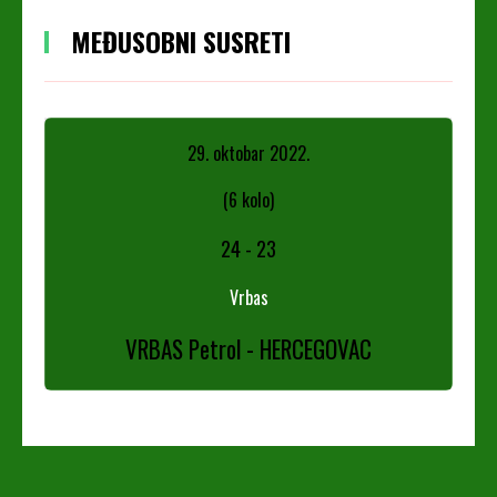
MEĐUSOBNI SUSRETI
29. oktobar 2022.
(6 kolo)
24
-
23
Vrbas
VRBAS Petrol - HERCEGOVAC