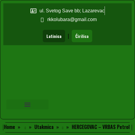
ul. Svetog Save bb; Lazarevac
rkkolubara@gmail.com
|
Latinica
Ćirilica
Home
Utakmica
HERCEGOVAC – VRBAS Petrol