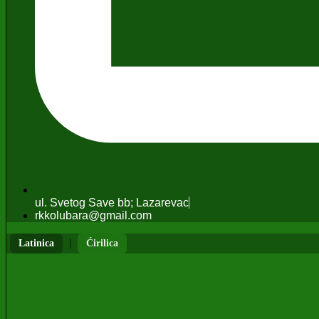
ul. Svetog Save bb; Lazarevac
rkkolubara@gmail.com
|
Latinica
Ćirilica