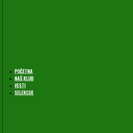
POČETNA
NAŠ KLUB
VESTI
SELEKCIJE