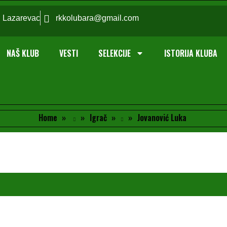
; Lazarevac
rkkolubara@gmail.com
NAŠ KLUB
VESTI
SELEKCIJE
ISTORIJA KLUBA
Home
Igrač
Jovanović Luka