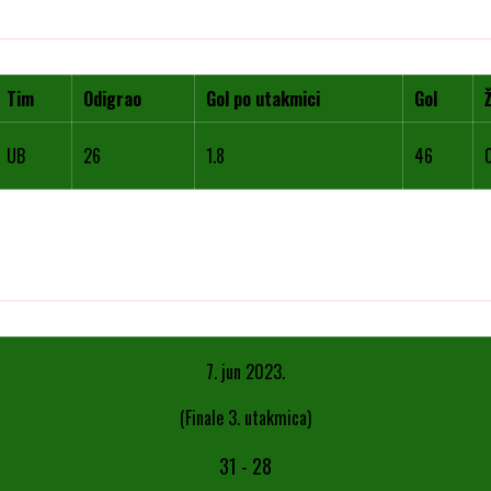
Tim
Odigrao
Gol po utakmici
Gol
UB
26
1.8
46
7. jun 2023.
(Finale 3. utakmica)
31
-
28