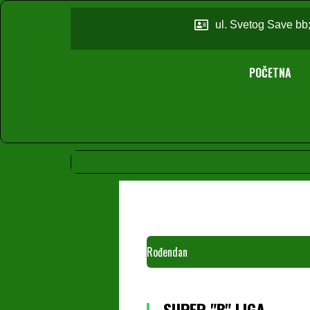
ul. Svetog Save bb
POČETNA
Rođendan
SUPER "B" LIGA