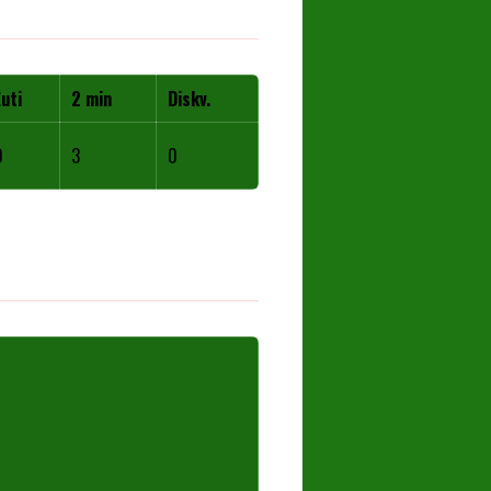
Žuti
2 min
Diskv.
0
3
0