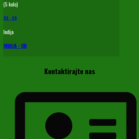
(5 kolo)
33
-
29
Inđija
INĐIJA - UB
Kontaktirajte nas