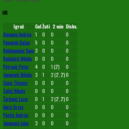
UB
Igrač
Gol
Žuti
2 min
Diskv.
Alavanja Andrija
1
0
0
0
Panovski Dušan
5
0
0
0
Radovanović Sava
3
0
0
0
Radojičić Nikola
0
0
0
0
Petrović Petar
4
0
1 (2')
0
Jovanović Nikola
3
1
2 (2', 2')
0
Conić Tihomir
0
0
0
0
Zeljić Nikola
0
0
0
0
Žarković Lazar
0
1
2 (2', 2')
0
Đerić Krsta
0
0
0
0
Pantić Andrija
0
0
0
0
Jovanović Luka
3
0
0
0