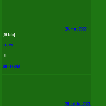
26. mart 2022.
(16 kolo)
34
-
23
Ub
UB - INĐIJA
20. oktobar 2021.