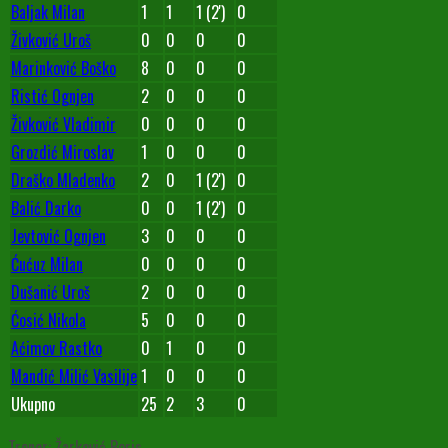
Baljak Milan
1
1
1 (2')
0
Živković Uroš
0
0
0
0
Marinković Boško
8
0
0
0
Ristić Ognjen
2
0
0
0
Živković Vladimir
0
0
0
0
Grozdić Miroslav
1
0
0
0
Draško Mladenko
2
0
1 (2')
0
Balić Darko
0
0
1 (2')
0
Jevtović Ognjen
3
0
0
0
Ćućuz Milan
0
0
0
0
Dušanić Uroš
2
0
0
0
Ćosić Nikola
5
0
0
0
Aćimov Rastko
0
1
0
0
Mandić Milić Vasilije
1
0
0
0
Ukupno
25
2
3
0
Trener: Žarković Boris