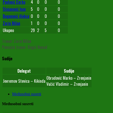
Pavlović Darko
4
0
0
0
Stojanović Ivan
5
0
0
0
Bogunović Aleksa
0
0
0
0
Zarin Milan
1
0
0
0
Ukupno
29
2
5
0
Trener: Zarin Milan
Pomoćni trener: Rogić Nenad
Sudije
Delegat
Sudije
Obradović Marko – Zrenjanin
Jevremov Stevica – Kikinda
Vučić Vladimir – Zrenjanin
Međusobni susreti
Međusobni susreti