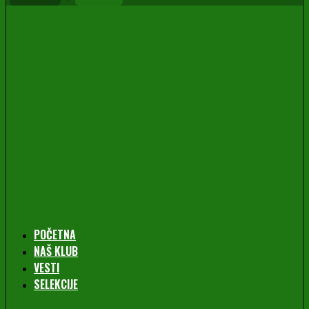
POČETNA
NAŠ KLUB
VESTI
SELEKCIJE