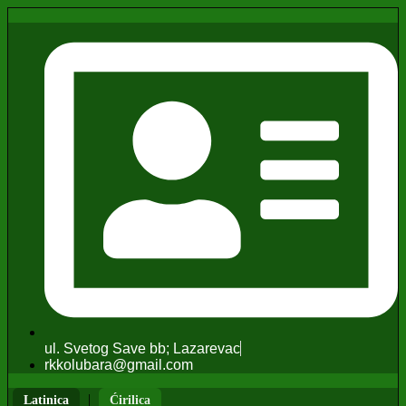
ul. Svetog Save bb; Lazarevac
rkkolubara@gmail.com
|
Latinica
Ćirilica