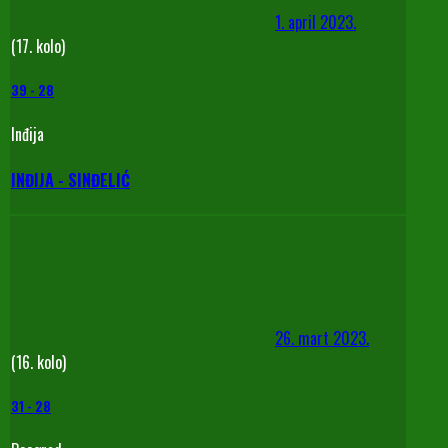
1. april 2023.
(17. kolo)
39
-
28
Inđija
INĐIJA - SINĐELIĆ
26. mart 2023.
(16. kolo)
31
-
28