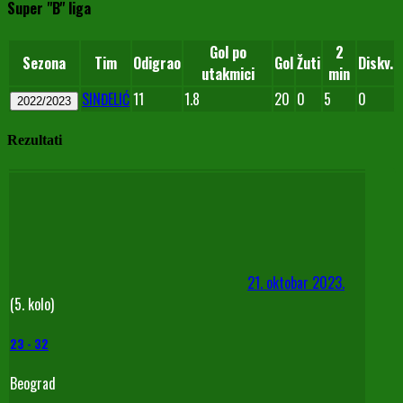
Super "B" liga
Gol po
2
Sezona
Tim
Odigrao
Gol
Žuti
Diskv.
utakmici
min
SINĐELIĆ
11
1.8
20
0
5
0
2022/2023
Rezultati
21. oktobar 2023.
(5. kolo)
23
-
32
Beograd