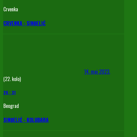
Crvenka
CRVENKA - SINĐELIĆ
14. maj 2023.
(22. kolo)
26
-
31
Beograd
SINĐELIĆ - KOLUBARA