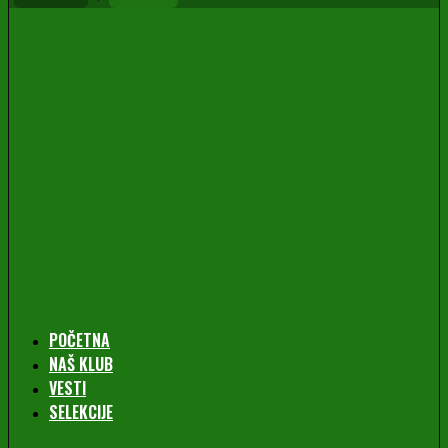
POČETNA
NAŠ KLUB
VESTI
SELEKCIJE