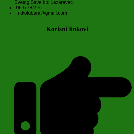
Svetog Save bb; Lazarevac
0637784551
rkkolubara@gmail.com
Korisni linkovi