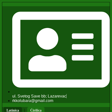
ul. Svetog Save bb; Lazarevac
rkkolubara@gmail.com
|
Latinica
Ćirilica