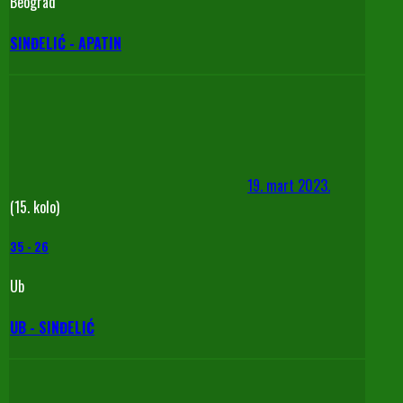
Beograd
SINĐELIĆ - APATIN
19. mart 2023.
(15. kolo)
35
-
26
Ub
UB - SINĐELIĆ