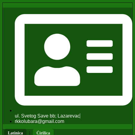
ul. Svetog Save bb; Lazarevac
rkkolubara@gmail.com
|
Latinica
Ćirilica