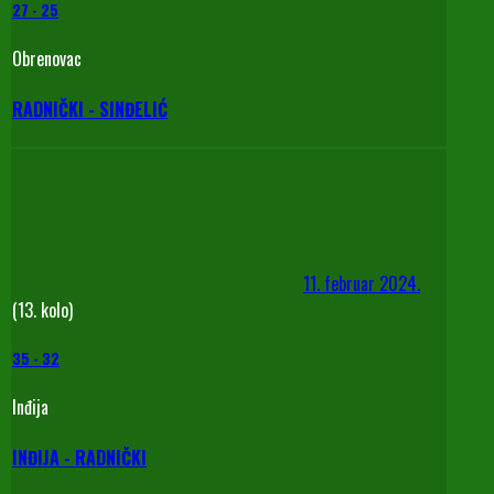
27
-
25
Obrenovac
RADNIČKI - SINĐELIĆ
11. februar 2024.
(13. kolo)
35
-
32
Inđija
INĐIJA - RADNIČKI