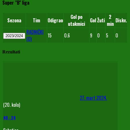
Super "B" liga
Gol po
2
Sezona
Tim
Odigrao
Gol
Žuti
Diskv.
utakmici
min
RADNIČKI
15
0.6
9
0
5
0
2023/2024
(O)
Rezultati
27. mart 2024.
(20. kolo)
40
-
24