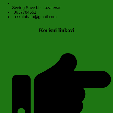
Svetog Save bb; Lazarevac
0637784551
rkkolubara@gmail.com
Korisni linkovi