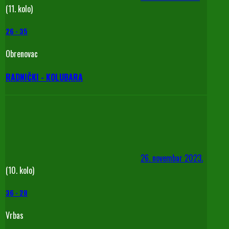
(11. kolo)
26
-
35
Obrenovac
RADNIČKI - KOLUBARA
26. novembar 2023.
(10. kolo)
36
-
28
Vrbas