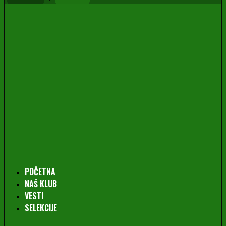
POČETNA
NAŠ KLUB
VESTI
SELEKCIJE