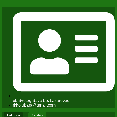
ul. Svetog Save bb; Lazarevac
rkkolubara@gmail.com
|
Latinica
Ćirilica