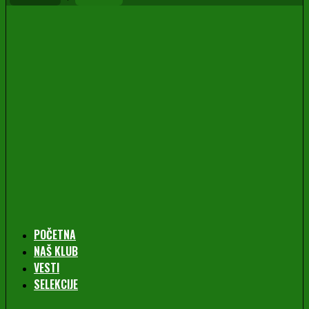
POČETNA
NAŠ KLUB
VESTI
SELEKCIJE