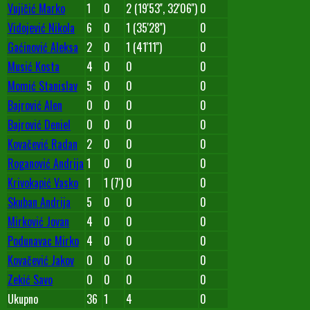
Vujičić Marko
1
0
2 (19'53'', 32'06'')
0
Vidojević Nikola
6
0
1 (35'28'')
0
Gaćinović Aleksa
2
0
1 (41'11'')
0
Musić Kosta
4
0
0
0
Momić Stanislav
5
0
0
0
Bajrović Alen
0
0
0
0
Bajrović Deniel
0
0
0
0
Kovačević Radan
2
0
0
0
Roganović Andrija
1
0
0
0
Krivokapić Vasko
1
1 (7')
0
0
Skuban Andrija
5
0
0
0
Mirković Jovan
4
0
0
0
Podunavac Mirko
4
0
0
0
Kovačević Jakov
0
0
0
0
Zekić Savo
0
0
0
0
Ukupno
36
1
4
0