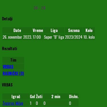
36
-
28
Detalji
Date
Vreme
Liga
Sezona
Kolo
26. novembar 2023.
17:00
Super "B" liga
2023/2024
10. kolo
Rezultati
Tim
VRBAS
RADNIČKI (O)
VRBAS
Igrač
Gol
Žuti
2 min
Diskv.
Žegarac Milan
1
0
0
0