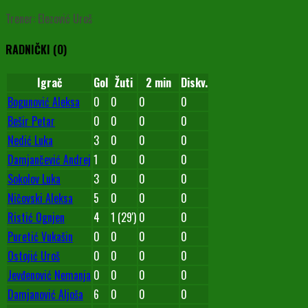
Trener: Elezović Uroš
RADNIČKI (O)
Igrač
Gol
Žuti
2 min
Diskv.
Bogunović Aleksa
0
0
0
0
Bešir Petar
0
0
0
0
Nedić Luka
3
0
0
0
Damjančević Andrej
1
0
0
0
Sokolov Luka
3
0
0
0
Ničovski Aleksa
5
0
0
0
Ristić Ognjen
4
1 (29')
0
0
Puretić Vukašin
0
0
0
0
Ostojić Uroš
0
0
0
0
Jevđenović Nemanja
0
0
0
0
Damjanović Aljoša
6
0
0
0