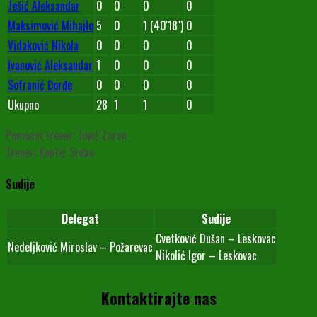
Ješić Aleksandar
0
0
0
0
Maksimović Mihajlo
5
0
1 (40'18'')
0
Vidaković Nikola
0
0
0
0
Ivanović Aleksandar
1
0
0
0
Sofranić Đorđe
0
0
0
0
Ukupno
28
1
1
0
Pomoćni trener: Jović Zoran
Trener: Kontić Srđan
Sudije
Delegat
Sudije
Cvetković Dušan – Leskovac
Nedeljković Miroslav – Požarevac
Nikolić Igor – Leskovac
Kontaktirajte nas