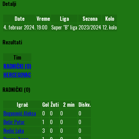
Detalji
Date
Vreme
Liga
Sezona
Kolo
4. februar 2024.
19:00
Super "B" liga
2023/2024
12. kolo
Rezultati
Tim
RADNIČKI (O)
HERCEGOVAC
RADNIČKI (O)
Igrač
Gol
Žuti
2 min
Diskv.
Bogunović Aleksa
0
0
0
0
Bešir Petar
1
0
0
0
Nedić Luka
3
0
0
0