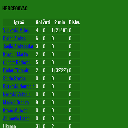
HERCEGOVAC
Igrač
Gol
Žuti
2 min
Diskv.
Vučković Miloš
4
0
1 (21'48'')
0
Brdar Aleksa
6
0
0
0
Janjić Aleksandar
3
0
0
0
Kragulj Marko
2
0
0
0
Čuport Radovan
5
0
0
0
Doder Tihomir
2
0
1 (32'22'')
0
Soldo Stefan
0
0
0
0
Ratković Nemanja
0
0
0
0
Nešović Vukašin
0
0
0
0
Mačkić Branko
9
0
0
0
Kovač Milovan
0
0
0
0
Aćimović Lazar
0
0
0
0
Ukupno
31
0
2
0