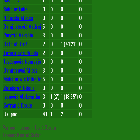
Basara Zoran
1
0
0
0
Sokolov Luka
3
0
0
0
Ničovski Aleksa
0
0
0
0
Damjančević Andrej
5
0
0
0
Puretić Vukašin
8
0
0
0
Ostojić Uroš
2
0
1 (41'21'')
0
Timotijević Nikola
2
0
0
0
Jevđenović Nemanja
0
0
0
0
Damjanović Aljoša
8
0
0
0
Maksimović Mihajlo
5
0
0
0
Vidaković Nikola
0
0
0
0
Ivanović Aleksandar
3
1 (2')
1 (18'55'')
0
Sofranić Đorđe
0
0
0
0
Ukupno
41
1
2
0
Pomoćni trener: Jović Zoran
Trener: Kontić Srđan