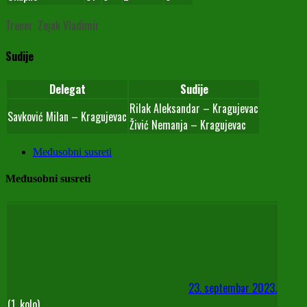
Trener: Zejak Vladimir
Sudije
Delegat
Sudije
Rilak Aleksandar – Kragujevac
Savković Milan – Kragujevac
Živić Nemanja – Kragujevac
Međusobni susreti
Međusobni susreti
23. septembar 2023.
(1. kolo)