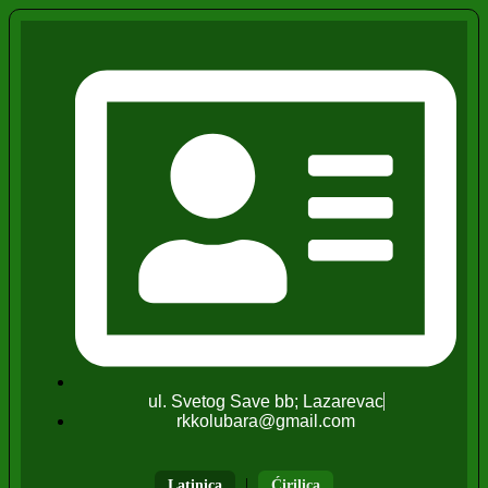
ul. Svetog Save bb; Lazarevac
rkkolubara@gmail.com
|
Latinica
Ćirilica