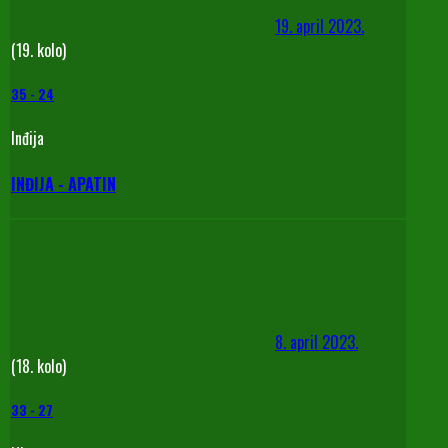
19. april 2023.
(19. kolo)
35
-
24
Inđija
INĐIJA - APATIN
8. april 2023.
(18. kolo)
33
-
27