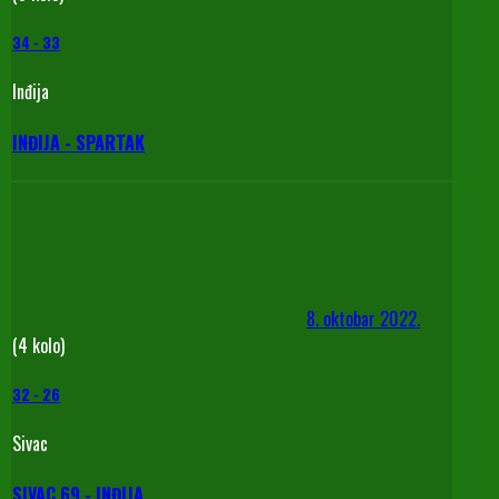
34
-
33
Inđija
INĐIJA - SPARTAK
8. oktobar 2022.
(4 kolo)
32
-
26
Sivac
SIVAC 69 - INĐIJA