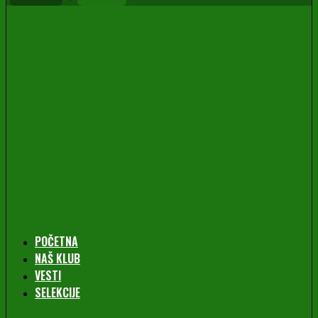
POČETNA
NAŠ KLUB
VESTI
SELEKCIJE