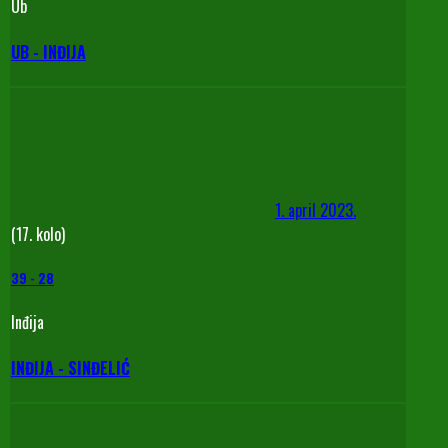
Ub
UB - INĐIJA
1. april 2023.
(17. kolo)
39
-
28
Inđija
INĐIJA - SINĐELIĆ