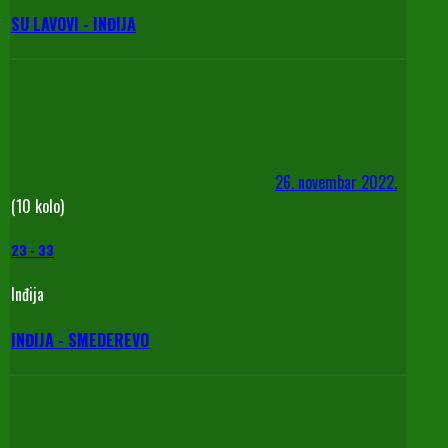
SU LAVOVI - INĐIJA
26. novembar 2022.
(10 kolo)
23
-
33
Inđija
INĐIJA - SMEDEREVO