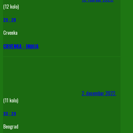
(12 kolo)
29
-
28
Crvenka
CRVENKA - INĐIJA
2. decembar 2022.
(11 kolo)
33
-
29
Beograd