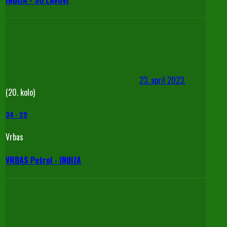
23. april 2023.
(20. kolo)
34
-
29
Vrbas
VRBAS Petrol - INĐIJA