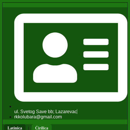
ul. Svetog Save bb; Lazarevac
rkkolubara@gmail.com
|
Latinica
Ćirilica