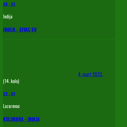
38
-
32
Inđija
INĐIJA - SIVAC 69
4. mart 2023.
(14. kolo)
22
-
32
Lazarevac
KOLUBARA - INĐIJA