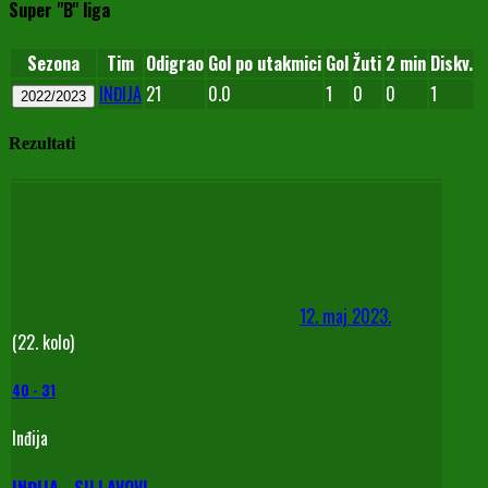
Super "B" liga
Sezona
Tim
Odigrao
Gol po utakmici
Gol
Žuti
2 min
Diskv.
INĐIJA
21
0.0
1
0
0
1
2022/2023
Rezultati
12. maj 2023.
(22. kolo)
40
-
31
Inđija
INĐIJA - SU LAVOVI