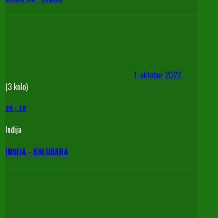
1. oktobar 2022.
(3 kolo)
26
-
28
Inđija
INĐIJA - KOLUBARA