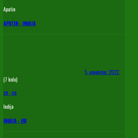
Apatin
APATIN - INĐIJA
5. novembar 2022.
(7 kolo)
25
-
29
Inđija
INĐIJA - UB