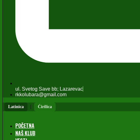
ul. Svetog Save bb; Lazarevac
rkkolubara@gmail.com
|
Latinica
Ćirilica
POČETNA
NAŠ KLUB