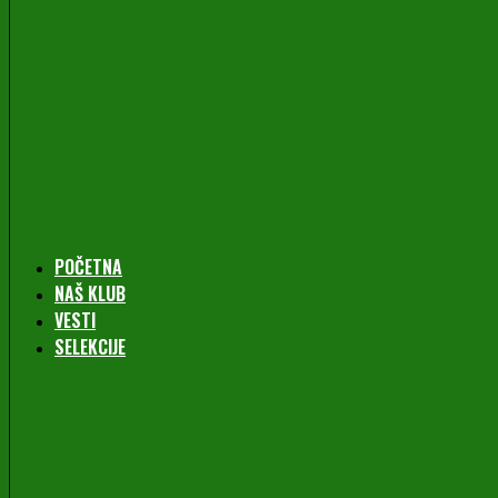
POČETNA
NAŠ KLUB
VESTI
SELEKCIJE