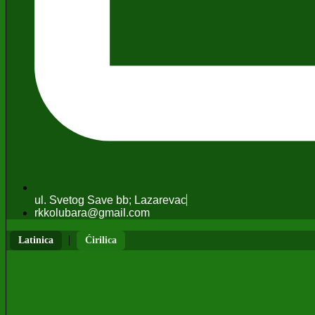
ul. Svetog Save bb; Lazarevac
rkkolubara@gmail.com
|
Latinica
Ćirilica