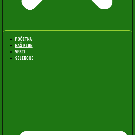
POČETNA
NAŠ KLUB
VESTI
SELEKCIJE