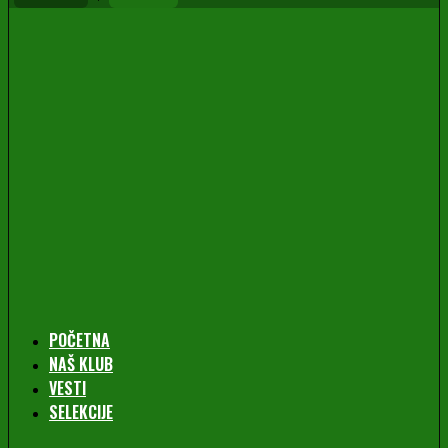
POČETNA
NAŠ KLUB
VESTI
SELEKCIJE