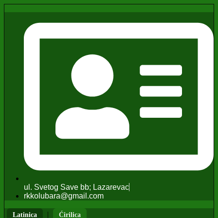
ul. Svetog Save bb; Lazarevac
rkkolubara@gmail.com
|
Latinica
Ćirilica