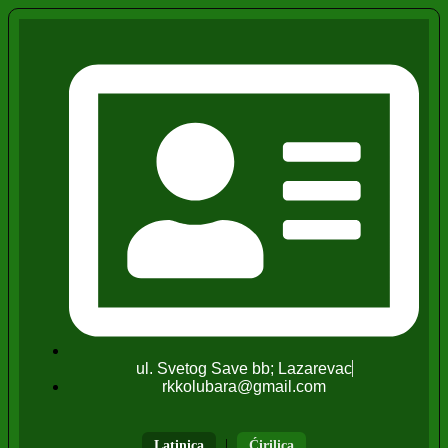
ul. Svetog Save bb; Lazarevac
rkkolubara@gmail.com
|
Latinica
Ćirilica