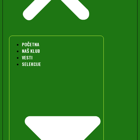
POČETNA
NAŠ KLUB
VESTI
SELEKCIJE