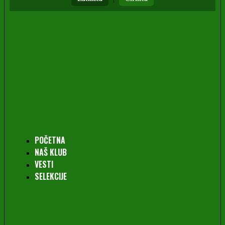
POČETNA
NAŠ KLUB
VESTI
SELEKCIJE