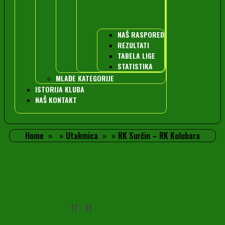
NAŠ RASPORED
REZULTATI
TABELA LIGE
STATISTIKA
MLAĐE KATEGORIJE
ISTORIJA KLUBA
NAŠ KONTAKT
Home
Utakmica
RK Surčin – RK Kolubara
17
-
11