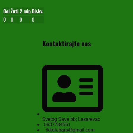
Gol
Žuti
2 min
Diskv.
0
0
0
0
Kontaktirajte nas
Svetog Save bb; Lazarevac
0637784551
rkkolubara@gmail.com