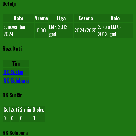
Detalji
Date
Vreme
Liga
Sezona
Kolo
9. novembar
LMK 2012.
2. kolo LMK -
10:00
2024/2025
2024.
god.
2012. god.
Rezultati
Tim
RK Surčin
RK Kolubara
RK Surčin
Gol
Žuti
2 min
Diskv.
0
0
0
0
RK Kolubara