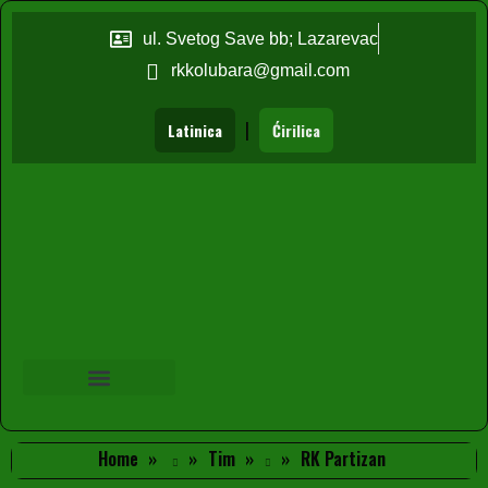
ul. Svetog Save bb; Lazarevac
rkkolubara@gmail.com
|
Latinica
Ćirilica
Home
Tim
RK Partizan