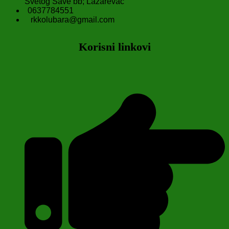
Svetog Save bb; Lazarevac
0637784551
rkkolubara@gmail.com
Korisni linkovi