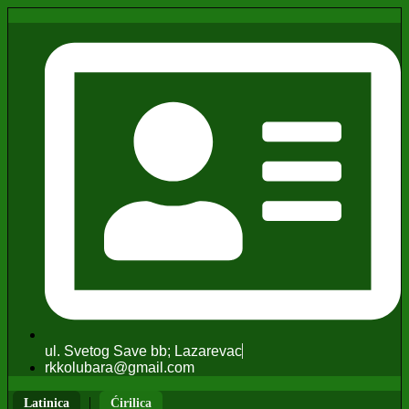
ul. Svetog Save bb; Lazarevac
rkkolubara@gmail.com
|
Latinica
Ćirilica