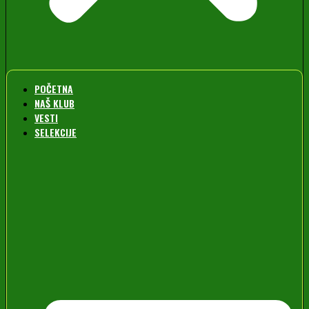
POČETNA
NAŠ KLUB
VESTI
SELEKCIJE