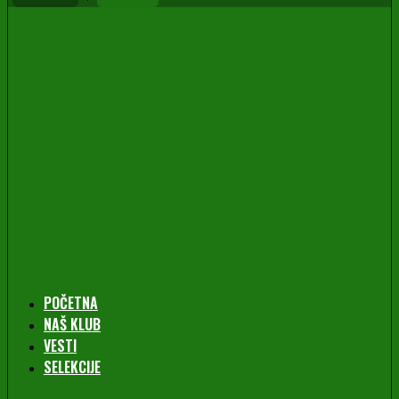
POČETNA
NAŠ KLUB
VESTI
SELEKCIJE