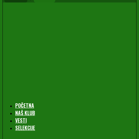
POČETNA
NAŠ KLUB
VESTI
SELEKCIJE