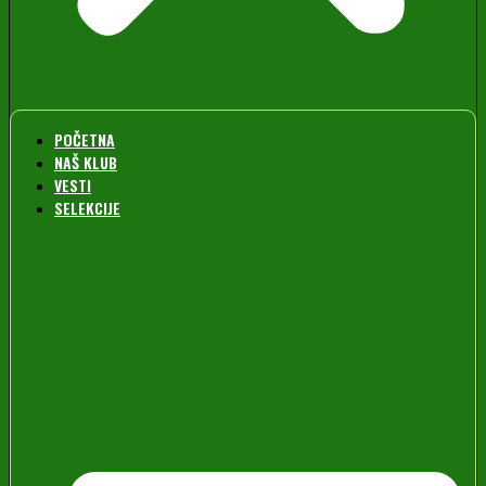
POČETNA
NAŠ KLUB
VESTI
SELEKCIJE