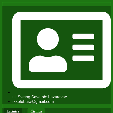
ul. Svetog Save bb; Lazarevac
rkkolubara@gmail.com
|
Latinica
Ćirilica