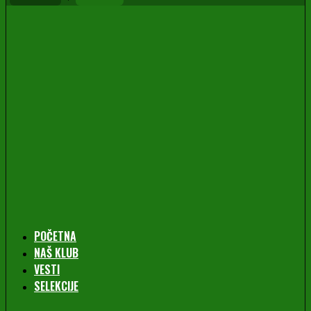
POČETNA
NAŠ KLUB
VESTI
SELEKCIJE