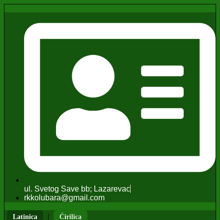
ul. Svetog Save bb; Lazarevac
rkkolubara@gmail.com
|
Latinica
Ćirilica