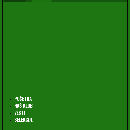
POČETNA
NAŠ KLUB
VESTI
SELEKCIJE