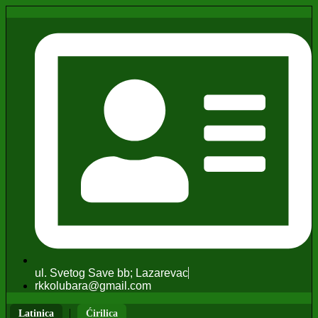
ul. Svetog Save bb; Lazarevac
rkkolubara@gmail.com
|
Latinica
Ćirilica