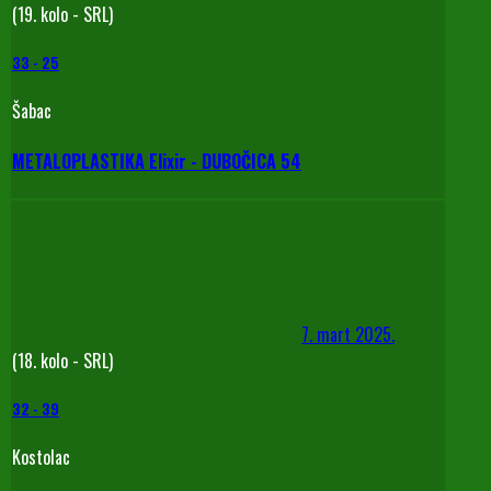
(19. kolo - SRL)
33
-
25
Šabac
METALOPLASTIKA Elixir - DUBOČICA 54
7. mart 2025.
(18. kolo - SRL)
32
-
39
Kostolac