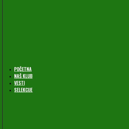
POČETNA
NAŠ KLUB
VESTI
SELEKCIJE