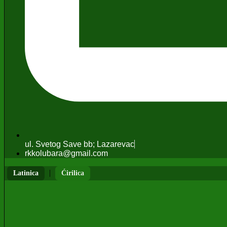
ul. Svetog Save bb; Lazarevac
rkkolubara@gmail.com
|
Latinica
Ćirilica