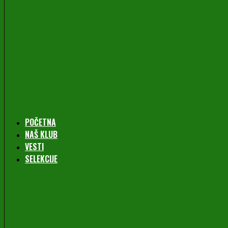
POČETNA
NAŠ KLUB
VESTI
SELEKCIJE