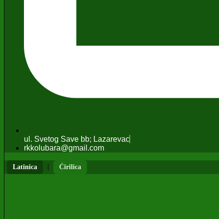
ul. Svetog Save bb; Lazarevac
rkkolubara@gmail.com
|
Latinica
Ćirilica